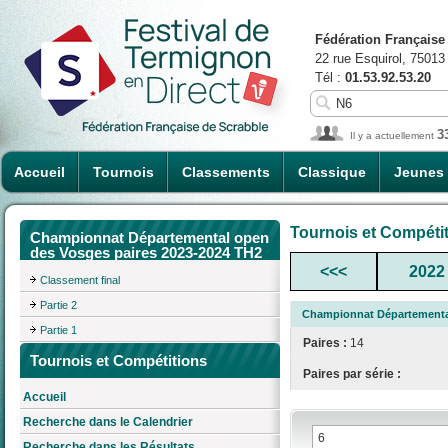
Fédération Française
22 rue Esquirol, 75013
Tél :
01.53.92.53.20
3
Il y a actuellement
Accueil
Tournois
Classements
Classique
Jeunes
Tournois et Compéti
Championnat Départemental open
des Vosges paires 2023-2024 TH2
<<<
2022
Classement final
Partie 2
Championnat Départemental
Partie 1
Paires :
14
Tournois et Compétitions
Paires par série :
Accueil
Recherche dans le Calendrier
Recherche dans les Résultats