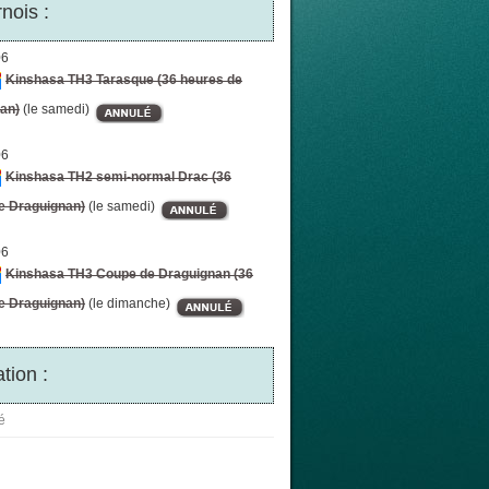
nois :
06
Kinshasa TH3 Tarasque (36 heures de
an)
(le samedi)
06
Kinshasa TH2 semi-normal Drac (36
e Draguignan)
(le samedi)
06
Kinshasa TH3 Coupe de Draguignan (36
e Draguignan)
(le dimanche)
tion :
é