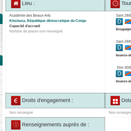
Lieu :
Tour
Académie des Beaux-Arts
Sam 29/
Kinshasa, République démocratique du Congo
Capacité d'accueil
Draguign
Nombre de places non renseigné.
Sam 29/
heures d
Dim 30/
heures d
Droits d'engagement :
Dota
Non renseigné
Non renseign
Renseignements auprès de :