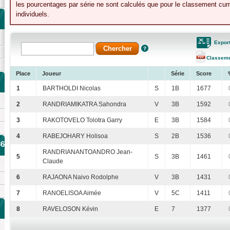
les pourcentages par série ne sont calculés que pour le classement cumu
individuels.
Expor
Classem
Place
Joueur
Série
Score
1
BARTHOLDI Nicolas
S
1B
1677
2
RANDRIAMIKATRA Sahondra
V
3B
1592
3
RAKOTOVELO Tolotra Garry
E
3B
1584
4
RABEJOHARY Holisoa
S
2B
1536
36
RANDRIANANTOANDRO Jean-
5
S
3B
1461
Claude
6
RAJAONA Naivo Rodolphe
V
3B
1431
7
RANOELISOA Aimée
V
5C
1411
8
RAVELOSON Kévin
E
7
1377