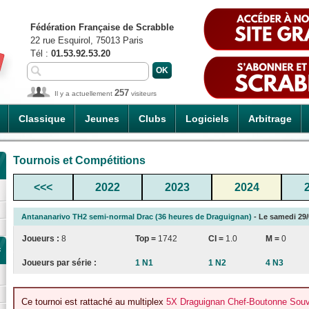
Fédération Française de Scrabble
22 rue Esquirol, 75013 Paris
Tél :
01.53.92.53.20
257
Il y a actuellement
visiteurs
Classique
Jeunes
Clubs
Logiciels
Arbitrage
Tournois et Compétitions
<<<
2022
2023
2024
Antananarivo TH2 semi-normal Drac (36 heures de Draguignan)
- Le samedi 29/0
Joueurs :
8
Top =
1742
CI
=
1.0
M =
0
c
Joueurs par série :
1 N1
1 N2
4 N3
Ce tournoi est rattaché au multiplex
5X Draguignan Chef-Boutonne Souvr