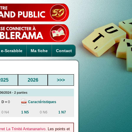
e-Scrabble
Ma fiche
Contact
2025
2026
>>>
6/2024 - 2 parties
Caractéristiques
D =
0
0 N4
1 N5
0 N6
1 N7
et La Trinité Antananarivo
. Les points et