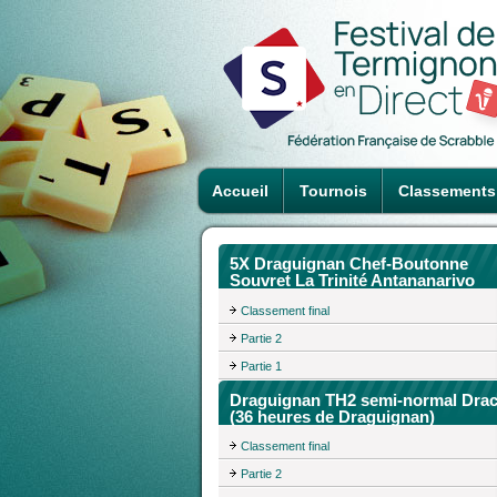
Accueil
Tournois
Classements
5X Draguignan Chef-Boutonne
Souvret La Trinité Antananarivo
Classement final
Partie 2
Partie 1
Draguignan TH2 semi-normal Dra
(36 heures de Draguignan)
Classement final
Partie 2