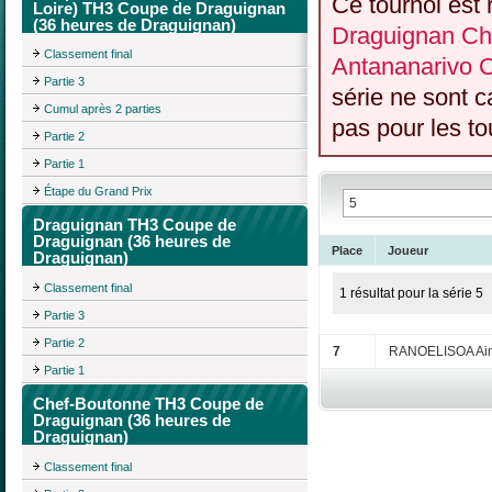
Ce tournoi est 
Loire) TH3 Coupe de Draguignan
(36 heures de Draguignan)
Draguignan Che
Classement final
Antananarivo 
Partie 3
série ne sont 
Cumul après 2 parties
pas pour les to
Partie 2
Partie 1
Étape du Grand Prix
Draguignan TH3 Coupe de
Draguignan (36 heures de
Place
Joueur
Draguignan)
Classement final
1 résultat pour la série 5
Partie 3
Partie 2
7
RANOELISOA Ai
Partie 1
Chef-Boutonne TH3 Coupe de
Draguignan (36 heures de
Draguignan)
Classement final