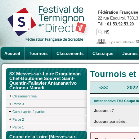
Fédération Française
22 rue Esquirol, 75013
Tél :
01.53.92.53.20
3
Il y a actuellement
Accueil
Tournois
Classements
Classique
Jeunes
Tournois et
8X Mesves-sur-Loire Draguignan
Chef-Boutonne Souvret Saint-
Quentin-Fallavier Antananarivo
<<<
2022
Cotonou Maradi
Classement final
Antananarivo TH3 Coupe de
Partie 3
Joueurs :
7
Cumul après 2 parties
Partie 2
Joueurs par série :
Partie 1
Coupe de la Loire (Mesves-sur-