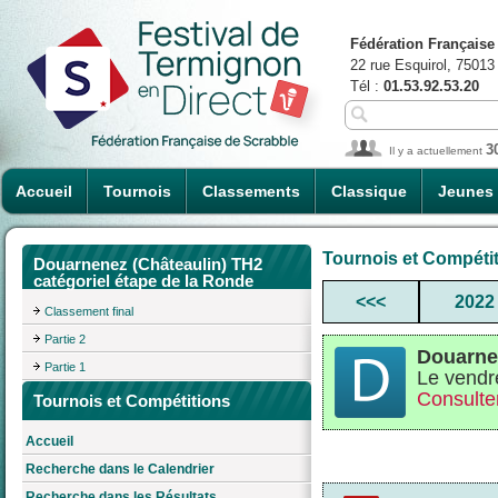
Fédération Française
22 rue Esquirol, 75013
Tél :
01.53.92.53.20
3
Il y a actuellement
Accueil
Tournois
Classements
Classique
Jeunes
Tournois et Compéti
Douarnenez (Châteaulin) TH2
catégoriel étape de la Ronde
<<<
2022
Classement final
Partie 2
Douarnen
Partie 1
Le vendr
Consulter
Tournois et Compétitions
Accueil
Recherche dans le Calendrier
Recherche dans les Résultats