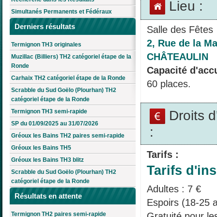
Lieu :
Simultanés Permanents et Fédéraux
Derniers résultats
Salle des Fêtes
2, Rue de la Ma
Termignon TH3 originales
CHÂTEAULIN
Muzillac (Billiers) TH2 catégoriel étape de la
Ronde
Capacité d'accu
Carhaix TH2 catégoriel étape de la Ronde
60 places.
Scrabble du Sud Goëlo (Plourhan) TH2
catégoriel étape de la Ronde
Droits 
Termignon TH3 semi-rapide
SP du 01/09/2025 au 31/07/2026
:
Gréoux les Bains TH2 paires semi-rapide
Gréoux les Bains TH5
Tarifs :
Gréoux les Bains TH3 blitz
Tarifs d'ins
Scrabble du Sud Goëlo (Plourhan) TH2
catégoriel étape de la Ronde
Adultes : 7 €
Résultats en attente
Espoirs (18-25 a
Gratuité pour l
Termignon TH2 paires semi-rapide