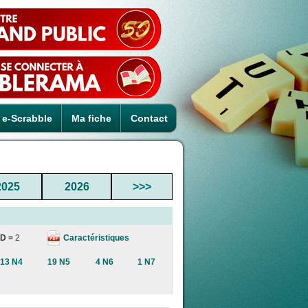
e-Scrabble
Ma fiche
Contact
2025
2026
>>>
Caractéristiques
D =
2
13 N4
19 N5
4 N6
1 N7