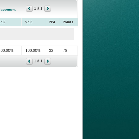
1 à 1
lassement
%S2
%S3
PP4
Points
100.00%
100.00%
32
78
1 à 1