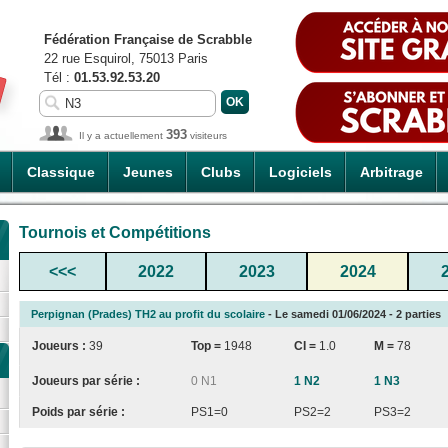
Fédération Française de Scrabble
22 rue Esquirol, 75013 Paris
Tél :
01.53.92.53.20
393
Il y a actuellement
visiteurs
Classique
Jeunes
Clubs
Logiciels
Arbitrage
Tournois et Compétitions
<<<
2022
2023
2024
Perpignan (Prades) TH2 au profit du scolaire
- Le samedi 01/06/2024 - 2 parties
Joueurs :
39
Top =
1948
CI
=
1.0
M =
78
Joueurs par série :
0 N1
1 N2
1 N3
Poids par série :
PS1=0
PS2=2
PS3=2