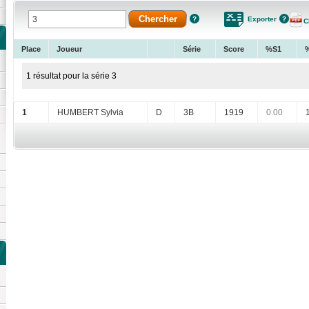
Exporter
C
Place
Joueur
Série
Score
%S1
1 résultat pour la série 3
1
HUMBERT Sylvia
D
3B
1919
0.00