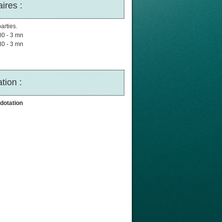
ires :
arties.
00 - 3 mn
30 - 3 mn
tion :
dotation