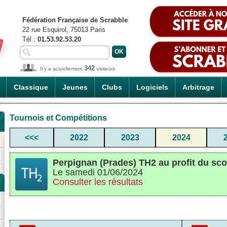
Fédération Française de Scrabble
22 rue Esquirol, 75013 Paris
Tél :
01.53.92.53.20
342
Il y a actuellement
visiteurs
Classique
Jeunes
Clubs
Logiciels
Arbitrage
Tournois et Compétitions
<<<
2022
2023
2024
Perpignan (Prades) TH2 au profit du sco
Le samedi 01/06/2024
Consulter les résultats