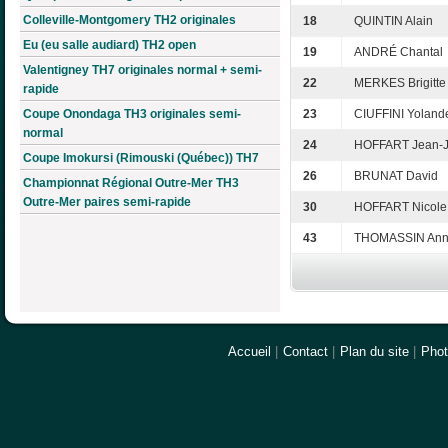
Colleville-Montgomery TH2 originales
18
QUINTIN Alain
Eu (eu salle audiard) TH2 open
19
ANDRÉ Chantal
Valentigney TH7 originales normal + semi-
22
MERKES Brigitte
rapide
Coupe Onondaga TH3 originales semi-
23
CIUFFINI Yoland
normal
24
HOFFART Jean-
Coupe Imokursi (Rimouski (Québec)) TH7
26
BRUNAT David
Championnat Régional Outre-Mer TH3
Outre-Mer paires semi-rapide
30
HOFFART Nicole
43
THOMASSIN Ann
Accueil
|
Contact
|
Plan du site
|
Pho