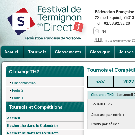
Fédération Française
22 rue Esquirol, 75013
Tél :
01.53.92.53.20
2
Il y a actuellement
Accueil
Tournois
Classements
Classique
Jeunes
Tournois et Compéti
Clouange TH2
<<<
2022
Classement final
Partie 2
Clouange TH2
- Le samedi 0
Partie 1
Joueurs :
47
Tournois et Compétitions
Joueurs par série :
Accueil
Poids par série :
Recherche dans le Calendrier
Recherche dans les Résultats