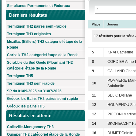
Simultanés Permanents et Fédéraux
Derniers résultats
Place
Joueur
Termignon TH2 paires semi-rapide
Termignon TH3 originales
17 résultats pour la série 
Muzillac (Billiers) TH2 catégoriel étape de la
Ronde
5
KRAI Catherine
Carhaix TH2 catégoriel étape de la Ronde
8
CORDIER Anne-
Scrabble du Sud Goëlo (Plourhan) TH2
catégoriel étape de la Ronde
9
GALLAND Chant
Termignon TH5
POMMERIE Mari
10
Termignon TH3 semi-rapide
Antoinette
SP du 01/09/2025 au 31/07/2026
11
SELIC Lysiane
Gréoux les Bains TH2 paires semi-rapide
12
HOUMENOU Ste
Gréoux les Bains TH5
12
PICCONI Martine
Résultats en attente
14
SKONIECZNY Pat
Colleville-Montgomery TH3
16
DUMET Colette
Quimper TH2 catégoriel étape de la Ronde