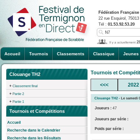
Fédération Française
22 rue Esquirol, 75013
Tél :
01.53.92.53.20
2
Il y a actuellement
Accueil
Tournois
Classements
Classique
Jeunes
Tournois et Compéti
Clouange TH2
<<<
2022
Classement final
Partie 2
Clouange TH2
- Le samedi 0
Partie 1
Joueurs :
47
Tournois et Compétitions
Joueurs par série :
Accueil
Poids par série :
Recherche dans le Calendrier
Recherche dans les Résultats