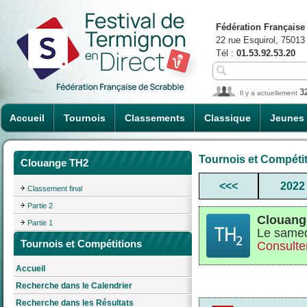
Fédération Française
22 rue Esquirol, 75013
Tél :
01.53.92.53.20
3
Il y a actuellement
Accueil
Tournois
Classements
Classique
Jeunes
Tournois et Compéti
Clouange TH2
<<<
2022
Classement final
Partie 2
Clouang
Partie 1
Le samed
Tournois et Compétitions
Consulter
Accueil
Recherche dans le Calendrier
Recherche dans les Résultats