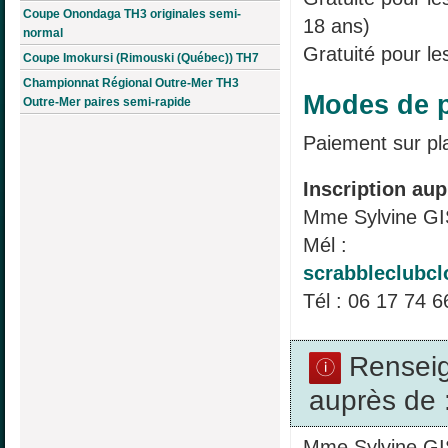
Coupe Onondaga TH3 originales semi-
18 ans)
normal
Gratuité pour le
Coupe Imokursi (Rimouski (Québec)) TH7
Championnat Régional Outre-Mer TH3
Modes de p
Outre-Mer paires semi-rapide
Paiement sur pl
Inscription aup
Mme Sylvine G
Mél :
scrabbleclubc
Tél : 06 17 74 6
Rensei
auprès de 
Mme Sylvine G