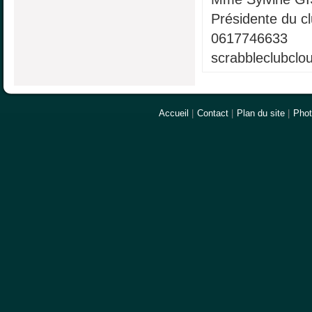
Présidente du c
0617746633
scrabbleclubcl
Accueil
|
Contact
|
Plan du site
|
Pho