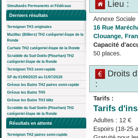
Lieu :
Simultanés Permanents et Fédéraux
Derniers résultats
Annexe Sociale
16 Rue Marécha
Termignon TH3 originales
Muzillac (Billiers) TH2 catégoriel étape de la
Clouange, Fra
Ronde
Capacité d'accu
Carhaix TH2 catégoriel étape de la Ronde
50 places.
Scrabble du Sud Goëlo (Plourhan) TH2
catégoriel étape de la Ronde
Termignon TH3 semi-rapide
Droits 
SP du 01/09/2025 au 31/07/2026
:
Gréoux les Bains TH2 paires semi-rapide
Gréoux les Bains TH5
Tarifs :
Gréoux les Bains TH3 blitz
Tarifs d'ins
Scrabble du Sud Goëlo (Plourhan) TH2
catégoriel étape de la Ronde
Adultes : 12 €
Résultats en attente
Espoirs (18-25 a
Termignon TH2 paires semi-rapide
Gratuité pour l