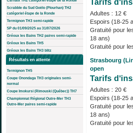
Tarifs d'ins
Carhaix TH2 catégoriel étape de la Ronde
Scrabble du Sud Goëlo (Plourhan) TH2
Adultes : 12 €
catégoriel étape de la Ronde
Espoirs (18-25 a
Termignon TH3 semi-rapide
SP du 01/09/2025 au 31/07/2026
Gratuité pour l
Gréoux les Bains TH2 paires semi-rapide
18 ans)
Gréoux les Bains TH5
Gratuité pour le
Gréoux les Bains TH3 blitz
Strasbourg (Li
Résultats en attente
open
Termignon TH5
Tarifs d'ins
Coupe Onondaga TH3 originales semi-
normal
Adultes : 20 €
Coupe Imokursi (Rimouski (Québec)) TH7
Espoirs (18-25 a
Championnat Régional Outre-Mer TH3
Outre-Mer paires semi-rapide
Gratuité pour l
18 ans)
Gratuité pour le