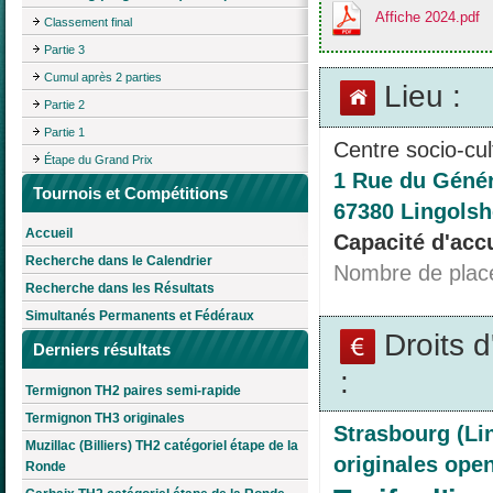
Affiche 2024.pdf
Classement final
Partie 3
Cumul après 2 parties
Lieu :
Partie 2
Partie 1
Centre socio-cult
Étape du Grand Prix
1 Rue du Génér
Tournois et Compétitions
67380 Lingolsh
Accueil
Capacité d'accu
Recherche dans le Calendrier
Nombre de plac
Recherche dans les Résultats
Simultanés Permanents et Fédéraux
Droits 
Derniers résultats
:
Termignon TH2 paires semi-rapide
Termignon TH3 originales
Strasbourg (Li
Muzillac (Billiers) TH2 catégoriel étape de la
originales ope
Ronde