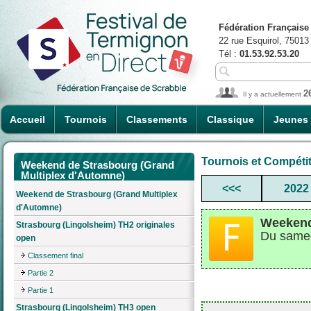
Fédération Française
22 rue Esquirol, 75013
Tél :
01.53.92.53.20
2
Il y a actuellement
Accueil
Tournois
Classements
Classique
Jeunes
Tournois et Compéti
Weekend de Strasbourg (Grand
Multiplex d'Automne)
<<<
2022
Weekend de Strasbourg (Grand Multiplex
d'Automne)
Weekend
Strasbourg (Lingolsheim) TH2 originales
Du samed
open
Classement final
Partie 2
Partie 1
Strasbourg (Lingolsheim) TH3 open