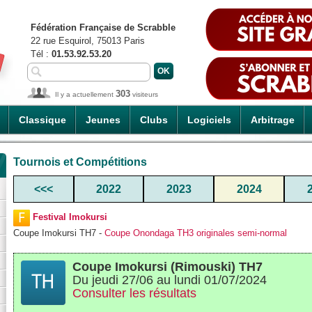
Fédération Française de Scrabble
22 rue Esquirol, 75013 Paris
Tél :
01.53.92.53.20
303
Il y a actuellement
visiteurs
Classique
Jeunes
Clubs
Logiciels
Arbitrage
Tournois et Compétitions
<<<
2022
2023
2024
Festival Imokursi
Coupe Imokursi TH7 -
Coupe Onondaga TH3 originales semi-normal
Coupe Imokursi (Rimouski) TH7
Du jeudi 27/06 au lundi 01/07/2024
Consulter les résultats