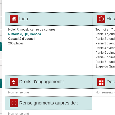
Lieu :
Hora
Hôtel Rimouski centre de congrés
Tournoi en 7 p
Rimouski, QC, Canada
Partie 1 : jeu
Capacité d'accueil
Partie 2 : jeu
200 places.
Partie 3 : ven
Partie 4 : ven
Partie 5 : di
Partie 6 : di
Partie 7 : lun
Étape du Gra
Droits d'engagement :
Dota
Non renseigné
Non renseign
Renseignements auprès de :
Non renseigné