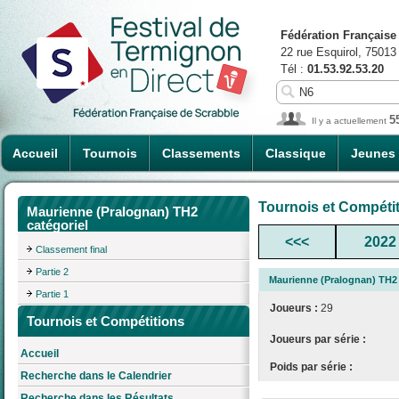
Fédération Française
22 rue Esquirol, 75013
Tél :
01.53.92.53.20
5
Il y a actuellement
Accueil
Tournois
Classements
Classique
Jeunes
Tournois et Compéti
Maurienne (Pralognan) TH2
catégoriel
<<<
2022
Classement final
Partie 2
Maurienne (Pralognan) TH2 
Partie 1
Joueurs :
29
Tournois et Compétitions
Joueurs par série :
Accueil
Poids par série :
Recherche dans le Calendrier
Recherche dans les Résultats