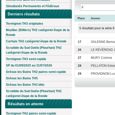
Simultanés Permanents et Fédéraux
Derniers résultats
Place
Joueur
Termignon TH3 originales
5 résultats pour la série 6
Muzillac (Billiers) TH2 catégoriel étape de la
Ronde
Carhaix TH2 catégoriel étape de la Ronde
17
SALENNE Bernad
Scrabble du Sud Goëlo (Plourhan) TH2
26
LE RÉVÉREND J
catégoriel étape de la Ronde
27
MURY Corinne
Termignon TH3 semi-rapide
SP du 01/09/2025 au 31/07/2026
28
PELLATON Edwi
Gréoux les Bains TH2 paires semi-rapide
29
PROVIGNON Luc
Gréoux les Bains TH5
Gréoux les Bains TH3 blitz
Scrabble du Sud Goëlo (Plourhan) TH2
catégoriel étape de la Ronde
Résultats en attente
Termignon TH2 paires semi-rapide