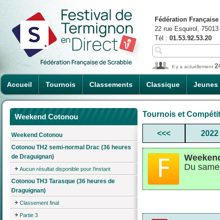
Fédération Française
22 rue Esquirol, 75013
Tél :
01.53.92.53.20
2
Il y a actuellement
Accueil
Tournois
Classements
Classique
Jeunes
Tournois et Compéti
Weekend Cotonou
<<<
2022
Weekend Cotonou
Cotonou TH2 semi-normal Drac (36 heures
Weeken
de Draguignan)
Du samed
Aucun résultat disponible pour l'instant
Cotonou TH3 Tarasque (36 heures de
Draguignan)
Classement final
Partie 3