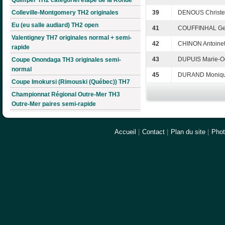
Colleville-Montgomery TH2 originales
39
DENOUS Christe
Eu (eu salle audiard) TH2 open
41
COUFFINHAL Ge
Valentigney TH7 originales normal + semi-
42
CHINON Antoinet
rapide
43
DUPUIS Marie-O
Coupe Onondaga TH3 originales semi-
normal
45
DURAND Moniq
Coupe Imokursi (Rimouski (Québec)) TH7
Championnat Régional Outre-Mer TH3
Outre-Mer paires semi-rapide
Accueil
|
Contact
|
Plan du site
|
Pho