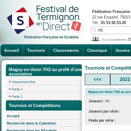
Fédération Française
22 rue Esquirol, 75013
Tél :
01.53.92.53.20
1
Il y a actuellement
Accueil
Tournois
Classements
Classique
Jeunes
Tournois et Compéti
Magny-en-Vexin TH2 au profit d'une
association
<<<
2022
Classement final
Partie 2
Magny-en-Vexin TH2 au prof
Partie 1
Joueurs :
46
Tournois et Compétitions
Joueurs par série :
Accueil
Poids par série :
Recherche dans le Calendrier
Recherche dans les Résultats