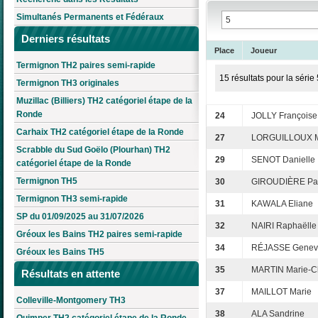
Simultanés Permanents et Fédéraux
Derniers résultats
Place
Joueur
Termignon TH2 paires semi-rapide
15 résultats pour la série 
Termignon TH3 originales
Muzillac (Billiers) TH2 catégoriel étape de la
Ronde
24
JOLLY Françoise
Carhaix TH2 catégoriel étape de la Ronde
27
LORGUILLOUX Mi
Scrabble du Sud Goëlo (Plourhan) TH2
29
SENOT Danielle
catégoriel étape de la Ronde
Termignon TH5
30
GIROUDIÈRE Pat
Termignon TH3 semi-rapide
31
KAWALA Eliane
SP du 01/09/2025 au 31/07/2026
32
NAIRI Raphaëlle
Gréoux les Bains TH2 paires semi-rapide
34
RÉJASSE Genev
Gréoux les Bains TH5
35
MARTIN Marie-C
Résultats en attente
37
MAILLOT Marie
Colleville-Montgomery TH3
38
ALA Sandrine
Quimper TH2 catégoriel étape de la Ronde