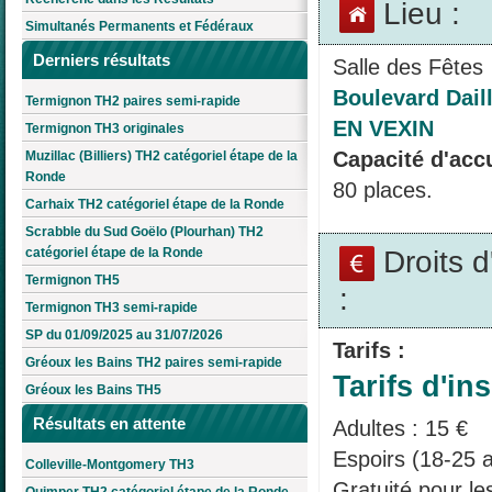
Lieu :
Simultanés Permanents et Fédéraux
Derniers résultats
Salle des Fêtes
Boulevard Dai
Termignon TH2 paires semi-rapide
EN VEXIN
Termignon TH3 originales
Capacité d'accu
Muzillac (Billiers) TH2 catégoriel étape de la
Ronde
80 places.
Carhaix TH2 catégoriel étape de la Ronde
Scrabble du Sud Goëlo (Plourhan) TH2
Droits 
catégoriel étape de la Ronde
Termignon TH5
:
Termignon TH3 semi-rapide
SP du 01/09/2025 au 31/07/2026
Tarifs :
Gréoux les Bains TH2 paires semi-rapide
Tarifs d'ins
Gréoux les Bains TH5
Résultats en attente
Adultes : 15 €
Espoirs (18-25 a
Colleville-Montgomery TH3
Gratuité pour l
Quimper TH2 catégoriel étape de la Ronde