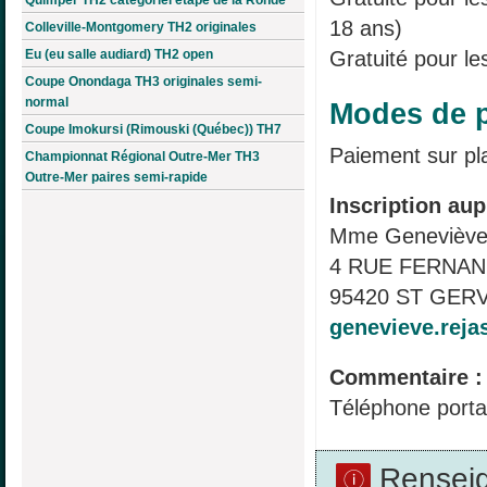
18 ans)
Colleville-Montgomery TH2 originales
Gratuité pour le
Eu (eu salle audiard) TH2 open
Coupe Onondaga TH3 originales semi-
normal
Modes de p
Coupe Imokursi (Rimouski (Québec)) TH7
Paiement sur pl
Championnat Régional Outre-Mer TH3
Outre-Mer paires semi-rapide
Inscription aup
Mme Genevièv
4 RUE FERNAN
95420 ST GERV
genevieve.reja
Commentaire :
Téléphone port
Rensei