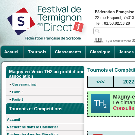
Fédération Française
22 rue Esquirol, 75013
Tél :
01.53.92.53.20
3
Il y a actuellement
Accueil
Tournois
Classements
Classique
Jeunes
Tournois et Compéti
Magny-en-Vexin TH2 au profit d'une
association
<<<
2022
Classement final
Partie 2
Magny-en
Partie 1
Le diman
Consulter
Tournois et Compétitions
Accueil
Recherche dans le Calendrier
Recherche dans les Résultats