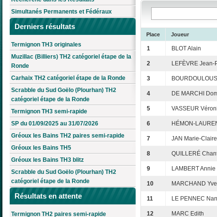
Simultanés Permanents et Fédéraux
Derniers résultats
Place
Joueur
Termignon TH3 originales
1
BLOT Alain
Muzillac (Billiers) TH2 catégoriel étape de la
2
LEFÈVRE Jean-P
Ronde
Carhaix TH2 catégoriel étape de la Ronde
3
BOURDOULOUS 
Scrabble du Sud Goëlo (Plourhan) TH2
4
DE MARCHI Dom
catégoriel étape de la Ronde
5
VASSEUR Véron
Termignon TH3 semi-rapide
SP du 01/09/2025 au 31/07/2026
6
HÉMON-LAURENS
Gréoux les Bains TH2 paires semi-rapide
7
JAN Marie-Claire
Gréoux les Bains TH5
8
QUILLERÉ Chant
Gréoux les Bains TH3 blitz
9
LAMBERT Annie
Scrabble du Sud Goëlo (Plourhan) TH2
catégoriel étape de la Ronde
10
MARCHAND Yvel
Résultats en attente
11
LE PENNEC Na
12
MARC Edith
Termignon TH2 paires semi-rapide