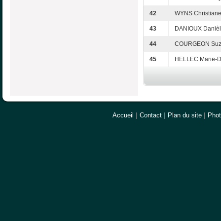
42
WYNS Christian
43
DANIOUX Daniè
44
COURGEON Suz
45
HELLEC Marie-D
Accueil
|
Contact
|
Plan du site
|
Pho