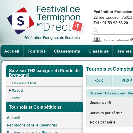
Fédération Française
22 rue Esquirol, 75013
Tél :
01.53.92.53.20
4
Il y a actuellement
Accueil
Tournois
Classements
Classique
Jeunes
Tournois et Compéti
Sarzeau TH2 catégoriel (Ronde de
Bretagne)
<<<
2022
Classement final
Partie 2
Sarzeau TH2 catégoriel (Ro
Partie 1
Joueurs :
45
Tournois et Compétitions
Joueurs par série :
Accueil
Poids par série :
Recherche dans le Calendrier
Recherche dans les Résultats