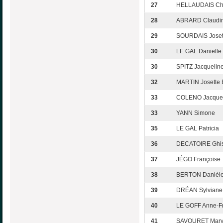
27
HELLAUDAIS Chr
28
ABRARD Claudi
29
SOURDAIS Joset
30
LE GAL Danielle
30
SPITZ Jacquelin
32
MARTIN Josette
33
COLENO Jacquel
33
YANN Simone
35
LE GAL Patricia
36
DECATOIRE Ghis
37
JÉGO Françoise
38
BERTON Danièl
39
DRÉAN Sylviane
40
LE GOFF Anne-F
41
SAVOURET Mary