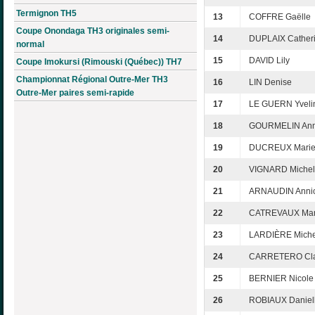
Termignon TH5
13
COFFRE Gaëlle
Coupe Onondaga TH3 originales semi-
14
DUPLAIX Cather
normal
15
DAVID Lily
Coupe Imokursi (Rimouski (Québec)) TH7
Championnat Régional Outre-Mer TH3
16
LIN Denise
Outre-Mer paires semi-rapide
17
LE GUERN Yveli
18
GOURMELIN Ann
19
DUCREUX Marie
20
VIGNARD Michel
21
ARNAUDIN Anni
22
CATREVAUX Mar
23
LARDIÈRE Miche
24
CARRETERO Cla
25
BERNIER Nicole
26
ROBIAUX Daniel