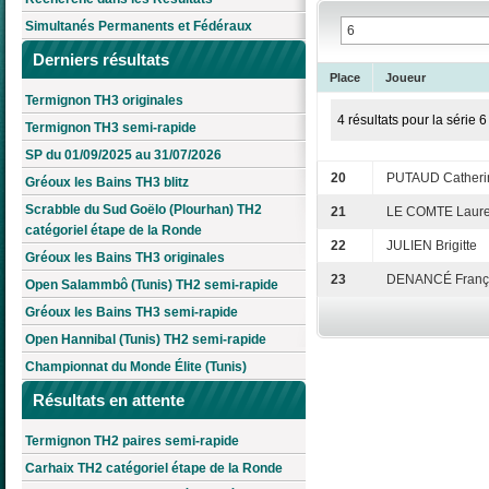
Simultanés Permanents et Fédéraux
Derniers résultats
Place
Joueur
Termignon TH3 originales
4 résultats pour la série 6
Termignon TH3 semi-rapide
SP du 01/09/2025 au 31/07/2026
20
PUTAUD Catheri
Gréoux les Bains TH3 blitz
Scrabble du Sud Goëlo (Plourhan) TH2
21
LE COMTE Laur
catégoriel étape de la Ronde
22
JULIEN Brigitte
Gréoux les Bains TH3 originales
23
DENANCÉ Franç
Open Salammbô (Tunis) TH2 semi-rapide
Gréoux les Bains TH3 semi-rapide
Open Hannibal (Tunis) TH2 semi-rapide
Championnat du Monde Élite (Tunis)
Résultats en attente
Termignon TH2 paires semi-rapide
Carhaix TH2 catégoriel étape de la Ronde