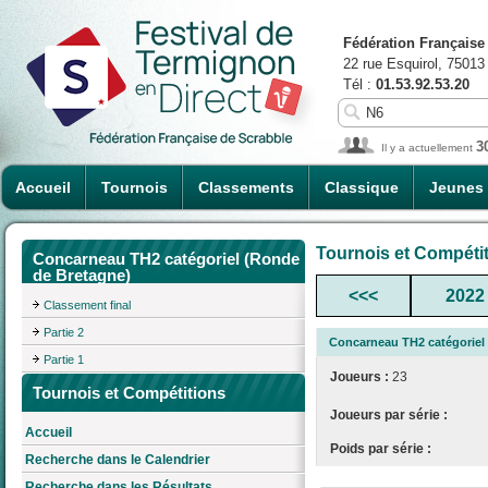
Fédération Française
22 rue Esquirol, 75013
Tél :
01.53.92.53.20
3
Il y a actuellement
Accueil
Tournois
Classements
Classique
Jeunes
Tournois et Compéti
Concarneau TH2 catégoriel (Ronde
de Bretagne)
<<<
2022
Classement final
Partie 2
Concarneau TH2 catégoriel
Partie 1
Joueurs :
23
Tournois et Compétitions
Joueurs par série :
Accueil
Poids par série :
Recherche dans le Calendrier
Recherche dans les Résultats