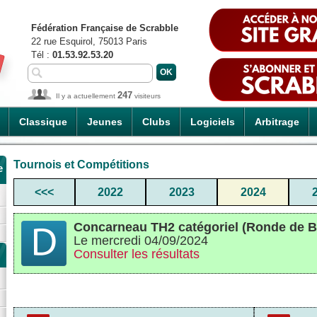
Fédération Française de Scrabble
22 rue Esquirol, 75013 Paris
Tél :
01.53.92.53.20
247
Il y a actuellement
visiteurs
Classique
Jeunes
Clubs
Logiciels
Arbitrage
Tournois et Compétitions
e
<<<
2022
2023
2024
Concarneau TH2 catégoriel (Ronde de B
Le mercredi 04/09/2024
Consulter les résultats