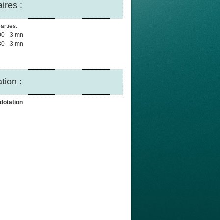
ires :
arties.
00 - 3 mn
30 - 3 mn
tion :
dotation