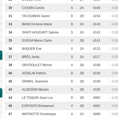
30
CASSIN Carole
S
2A
4166
0.00
31
YACOUBIAN Garen
D
2B
4154
0.00
33
BIANCHI Anne-Marie
D
2A
4143
0.00
34
SANTI HOUDART Sabine
S
2A
4142
0.00
35
SUISSA Marie-Claire
V
2B
4141
0.00
36
BAQUER Eve
V
2A
4123
0.00
37
BRÈS Jacky
S
2A
4117
0.00
39
GRATIOULET Michel
V
2B
4108
0.00
40
ASSELIN Patrick
D
2B
4106
0.00
40
GRIMAL Jeannine
D
2B
4106
0.00
42
ALDEGON Myriam
S
2B
4105
0.00
44
LE TOQUIN Jean-Luc
D
2B
4092
0.00
45
EXPOSITO Emmanuel
V
2B
4091
0.00
47
MATHIOTTE Dominique
V
2A
4089
0.00