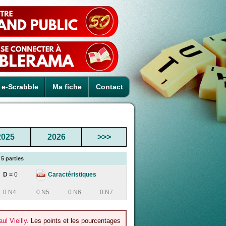
e-Scrabble
Ma fiche
Contact
2025
2026
>>>
5 parties
Caractéristiques
D =
0
0 N4
0 N5
0 N6
0 N7
l Vieilly
. Les points et les pourcentages