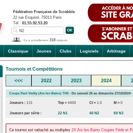
Fédération Française de Scrabble
22 rue Esquirol, 75013 Paris
Tél :
01.53.92.53.20
318
Il y a actuellement
visiteurs
Classique
Jeunes
Clubs
Logiciels
Arbitrage
Tournois et Compétitions
<<<
2022
2023
2024
Coupe Paul Vieilly (Aix-les-Bains) TH5
- Du samedi 26 au dimanche 27/10/2024 - 
Joueurs :
131
Top =
4400
CI
=
1.0
M =
0
Joueurs par série :
22 N1
40 N2
69 N3
Ce tournoi est rattaché au multiplex
2X Aix-les-Bains Coupes Fédé et Pau