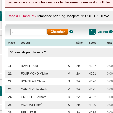
par série ne sont calculés que pour le classement cumulé du multiplex, p
Étape du Grand Prix
remportée par King Josaphat NKOUETE CHEWA
Exporter
Place
Joueur
Série
Score
%S1
40 résultats pour la série 2
11
RAVEL Paul
S
2B
4307
0.00
21
FOURMOND Michel
V
2A
4201
0.00
22
BONNEAU Claire
S
2A
4196
0.00
23
CARREZ Elisabeth
V
2A
4195
0.00
24
GRELLET Bernard
R
2A
4192
0.00
25
VIVARAT Hervé
S
2B
4190
0.00
26
BRULET Eric
S
2A
4189
0.00