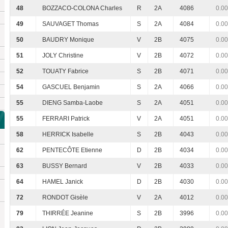
48
BOZZACO-COLONA Charles
R
2A
4086
0.00
49
SAUVAGET Thomas
S
2A
4084
0.00
50
BAUDRY Monique
V
2B
4075
0.00
51
JOLY Christine
V
2B
4072
0.00
52
TOUATY Fabrice
S
2B
4071
0.00
54
GASCUEL Benjamin
S
2A
4066
0.00
55
DIENG Samba-Laobe
S
2A
4051
0.00
55
FERRARI Patrick
V
2A
4051
0.00
58
HERRICK Isabelle
S
2B
4043
0.00
62
PENTECÔTE Etienne
D
2B
4034
0.00
63
BUSSY Bernard
V
2B
4033
0.00
64
HAMEL Janick
D
2B
4030
0.00
72
RONDOT Gisèle
V
2A
4012
0.00
79
THIRRÉE Jeanine
S
2B
3996
0.00