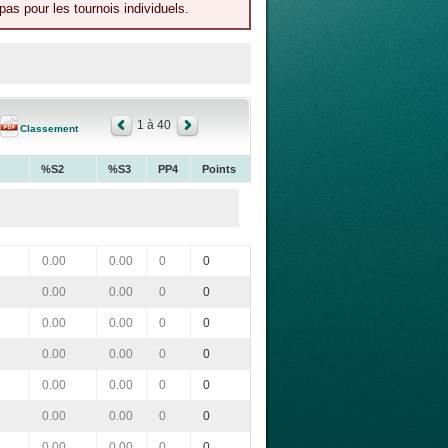
as pour les tournois individuels.
1 à 40
Classement
%S2
%S3
PP4
Points
0.00
0.00
0
0
0.00
0.00
0
0
0.00
0.00
0
0
0.00
0.00
0
0
0.00
0.00
0
0
0.00
0.00
0
0
0.00
0.00
0
0