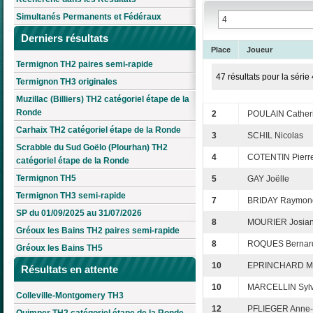
Simultanés Permanents et Fédéraux
Derniers résultats
Place
Joueur
Termignon TH2 paires semi-rapide
47 résultats pour la série 
Termignon TH3 originales
Muzillac (Billiers) TH2 catégoriel étape de la
Ronde
2
POULAIN Cather
Carhaix TH2 catégoriel étape de la Ronde
3
SCHIL Nicolas
Scrabble du Sud Goëlo (Plourhan) TH2
4
COTENTIN Pierr
catégoriel étape de la Ronde
Termignon TH5
5
GAY Joëlle
Termignon TH3 semi-rapide
7
BRIDAY Raymon
SP du 01/09/2025 au 31/07/2026
8
MOURIER Josia
Gréoux les Bains TH2 paires semi-rapide
8
ROQUES Bernar
Gréoux les Bains TH5
10
EPRINCHARD Ma
Résultats en attente
10
MARCELLIN Sylv
Colleville-Montgomery TH3
12
PFLIEGER Anne-
Quimper TH2 catégoriel étape de la Ronde