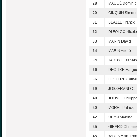
28
MAUGÉ Dominiq
29
CINQUIN Simon
31
BEALLE Franck
32
DI FOLCO Nicole
33
MARIN David
34
MARIN André
34
TARDY Elisabeth
36
DECITRE Marguer
36
LECLÈRE Cather
39
JOSSERAND Chri
40
JOLIVET Philipp
40
MOREL Patrick
42
URAN Martine
45
GIRARD Christin
45
WIDEMANN Fran