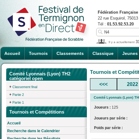
Fédération Française
22 rue Esquirol, 75013
Tél :
01.53.92.53.20
3
Il y a actuellement
Accueil
Tournois
Classements
Classique
Jeunes
Tournois et Compéti
Comité Lyonnais (Lyon) TH2
catégoriel open
<<<
2022
Classement final
Partie 2
Comité Lyonnais (Lyon) TH
Partie 1
Joueurs :
125
Tournois et Compétitions
Joueurs par série :
Accueil
Poids par série :
Recherche dans le Calendrier
Recherche dans les Résultats