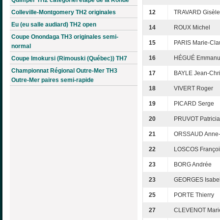
Colleville-Montgomery TH2 originales
12
TRAVARD Gisèle
Eu (eu salle audiard) TH2 open
14
ROUX Michel
Coupe Onondaga TH3 originales semi-
15
PARIS Marie-Cl
normal
16
HÉGUÉ Emmanu
Coupe Imokursi (Rimouski (Québec)) TH7
Championnat Régional Outre-Mer TH3
17
BAYLE Jean-Chr
Outre-Mer paires semi-rapide
18
VIVERT Roger
19
PICARD Serge
20
PRUVOT Patricia
21
ORSSAUD Anne-
22
LOSCOS Françoi
23
BORG Andrée
23
GEORGES Isabel
25
PORTE Thierry
27
CLEVENOT Mari