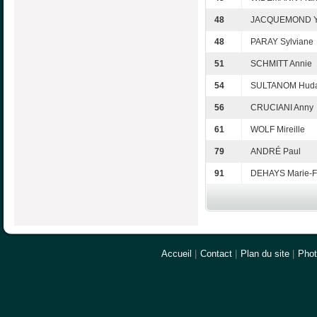
48
JACQUEMOND Y
48
PARAY Sylviane
51
SCHMITT Annie
54
SULTANOM Hud
56
CRUCIANI Anny
61
WOLF Mireille
79
ANDRÉ Paul
91
DEHAYS Marie-F
Accueil
|
Contact
|
Plan du site
|
Pho