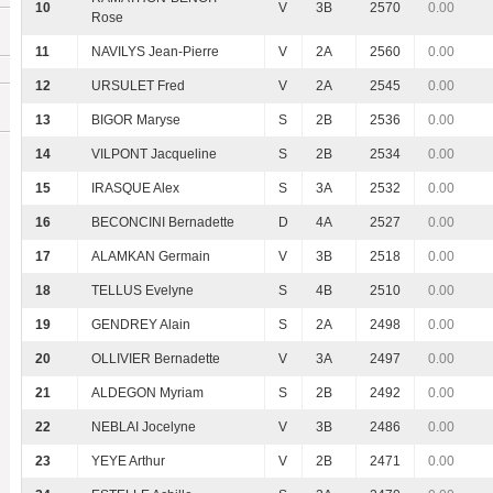
10
V
3B
2570
0.00
Rose
11
NAVILYS Jean-Pierre
V
2A
2560
0.00
12
URSULET Fred
V
2A
2545
0.00
13
BIGOR Maryse
S
2B
2536
0.00
14
VILPONT Jacqueline
S
2B
2534
0.00
15
IRASQUE Alex
S
3A
2532
0.00
16
BECONCINI Bernadette
D
4A
2527
0.00
17
ALAMKAN Germain
V
3B
2518
0.00
18
TELLUS Evelyne
S
4B
2510
0.00
19
GENDREY Alain
S
2A
2498
0.00
20
OLLIVIER Bernadette
V
3A
2497
0.00
21
ALDEGON Myriam
S
2B
2492
0.00
22
NEBLAI Jocelyne
V
3B
2486
0.00
23
YEYE Arthur
V
2B
2471
0.00