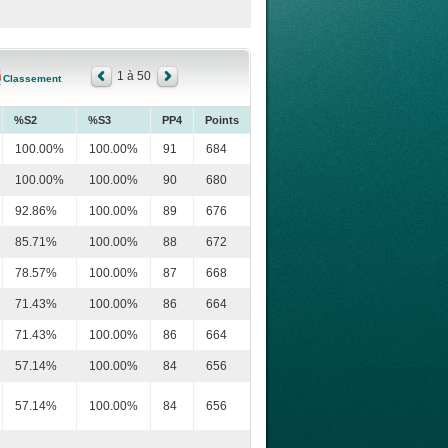
1 à 50
Classement
%S2
%S3
PP4
Points
100.00%
100.00%
91
684
100.00%
100.00%
90
680
92.86%
100.00%
89
676
85.71%
100.00%
88
672
78.57%
100.00%
87
668
71.43%
100.00%
86
664
71.43%
100.00%
86
664
57.14%
100.00%
84
656
57.14%
100.00%
84
656