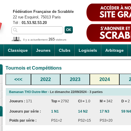
Fédération Française de Scrabble
22 rue Esquirol, 75013 Paris
Tél :
01.53.92.53.20
265
Il y a actuellement
visiteurs
Classique
Jeunes
Clubs
Logiciels
Arbitrage
Tournois et Compétitions
<<<
2022
2023
2024
Bamanan TH3 Outre-Mer
- Le dimanche 22/09/2024 - 3 parties
Joueurs :
171
Top =
2792
CI
=
1.0
M =
342
D =
2
Joueurs par série :
1 N1
14 N2
17 N3
59 N4
Poids par série :
PS1=2
PS2=15
PS3=20