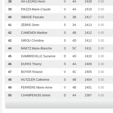
38
AH-LEUNG Henri
V
4A
2429
0.00
39
PIAZZA Marie-Claude
V
4A
2419
0.00
40
SIBADE Pascale
S
3B
2417
0.00
41
ZÈBRE Omer
S
3A
2413
0.00
42
CAMENEN Martine
S
4B
2412
0.00
42
GIROU Christine
S
4D
2412
0.00
44
MAETZ Marie-Blanche
S
5C
2411
0.00
45
DAMBREVILLE Suzanne
D
4D
2410
0.00
46
DUPAS Thierry
S
4A
2409
0.00
47
BOYER Roland
V
4C
2405
0.00
48
HUTZLER Catherine
S
4B
2404
0.00
49
FERRÈRE Marie-Anne
V
4B
2401
0.00
50
CHAMPENOIS Ishbel
D
4A
2387
0.00