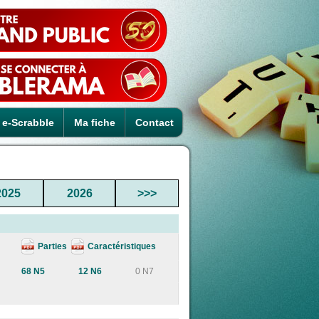
e-Scrabble
Ma fiche
Contact
2025
2026
>>>
Parties
Caractéristiques
68 N5
12 N6
0 N7