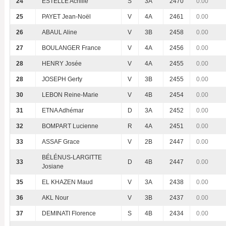
24
ESTELLE Achille
S
3A
2470
0.00
25
PAYET Jean-Noël
V
4A
2461
0.00
26
ABAUL Aline
V
3B
2458
0.00
27
BOULANGER France
V
4A
2456
0.00
28
HENRY Josée
V
4A
2455
0.00
28
JOSEPH Gerty
V
3B
2455
0.00
30
LEBON Reine-Marie
V
4B
2454
0.00
31
ETNA Adhémar
D
3A
2452
0.00
32
BOMPART Lucienne
R
4A
2451
0.00
33
ASSAF Grace
V
2B
2447
0.00
BÉLÉNUS-LARGITTE
33
D
4B
2447
0.00
Josiane
35
EL KHAZEN Maud
V
3A
2438
0.00
36
AKL Nour
V
3B
2437
0.00
37
DEMINATI Florence
S
4B
2434
0.00