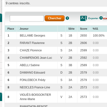
9 centres inscrits.
Exporter
Place
Joueur
Série
Score
%S1
1
BELLAME Georges
S
1B
2650
100.00%
2
FARANT Flavienne
S
2B
2606
0.00
3
CHAZE Florence
S
2A
2599
0.00
4
CHAMPENOIS Jean-Luc
V
2B
2592
0.00
5
ABELLI Sabine
S
3B
2589
0.00
6
DAMIANO Edouard
D
2B
2579
0.00
6
FONLEBECK Frédy
S
3A
2579
0.00
8
NEOCLES France-Line
S
2A
2573
0.00
VIGUÈS-BOISGONTIER
8
V
2A
2573
0.00
Anne-Marie
RAMATHON-BENOIT