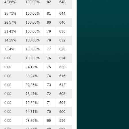
42.86%
100.00%
82
648
35.71%
100.00%
81
644
28.57%
100.00%
80
640
21.43%
100.00%
79
636
14.29%
100.00%
78
632
7.14%
100.00%
77
628
0.00
100.00%
76
624
0.00
94.12%
75
620
0.00
88.24%
74
616
0.00
82.35%
73
612
0.00
76.47%
72
608
0.00
70.59%
71
604
0.00
64.71%
70
600
0.00
58.82%
69
596