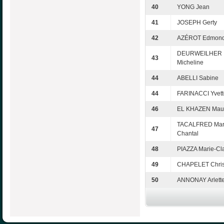
40
YONG Jean
41
JOSEPH Gerty
42
AZÉROT Edmon
DEURWEILHER
43
Micheline
44
ABELLI Sabine
44
FARINACCI Yvett
46
EL KHAZEN Mau
TACALFRED Mar
47
Chantal
48
PIAZZA Marie-Cl
49
CHAPELET Chris
50
ANNONAY Arlett