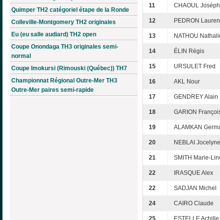
11
CHAOUL Joséph
Quimper TH2 catégoriel étape de la Ronde
12
PEDRON Lauren
Colleville-Montgomery TH2 originales
Eu (eu salle audiard) TH2 open
13
NATHOU Nathali
Coupe Onondaga TH3 originales semi-
14
ÉLIN Régis
normal
15
URSULET Fred
Coupe Imokursi (Rimouski (Québec)) TH7
Championnat Régional Outre-Mer TH3
16
AKL Nour
Outre-Mer paires semi-rapide
17
GENDREY Alain
18
GARION Françoi
19
ALAMKAN Germa
20
NEBLAI Jocelyn
21
SMITH Marie-Lin
22
IRASQUE Alex
22
SADJAN Michel
24
CAIRO Claude
25
ESTELLE Achille