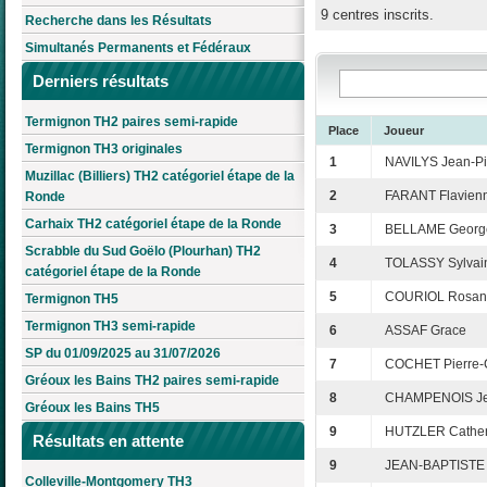
9 centres inscrits.
Recherche dans les Résultats
Simultanés Permanents et Fédéraux
Derniers résultats
Termignon TH2 paires semi-rapide
Place
Joueur
Termignon TH3 originales
1
NAVILYS Jean-Pi
Muzillac (Billiers) TH2 catégoriel étape de la
2
FARANT Flavien
Ronde
Carhaix TH2 catégoriel étape de la Ronde
3
BELLAME Georg
Scrabble du Sud Goëlo (Plourhan) TH2
4
TOLASSY Sylvai
catégoriel étape de la Ronde
5
COURIOL Rosan
Termignon TH5
Termignon TH3 semi-rapide
6
ASSAF Grace
SP du 01/09/2025 au 31/07/2026
7
COCHET Pierre-
Gréoux les Bains TH2 paires semi-rapide
8
CHAMPENOIS Je
Gréoux les Bains TH5
9
HUTZLER Cather
Résultats en attente
9
JEAN-BAPTISTE
Colleville-Montgomery TH3