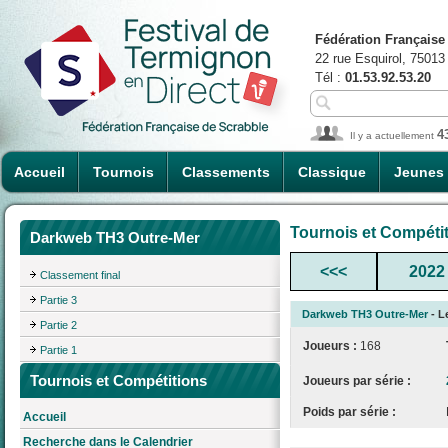
Fédération Française
22 rue Esquirol, 75013
Tél :
01.53.92.53.20
4
Il y a actuellement
Accueil
Tournois
Classements
Classique
Jeunes
Tournois et Compéti
Darkweb TH3 Outre-Mer
<<<
2022
Classement final
Partie 3
Darkweb TH3 Outre-Mer
- L
Partie 2
Joueurs :
168
Partie 1
Tournois et Compétitions
Joueurs par série :
Poids par série :
Accueil
Recherche dans le Calendrier