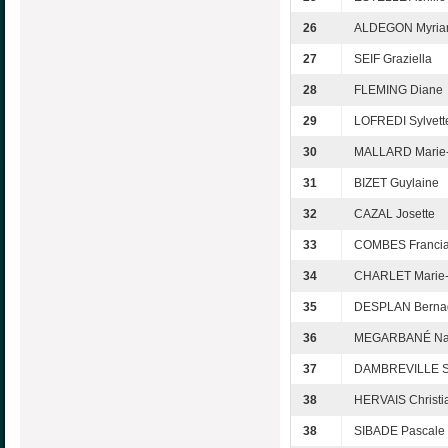
26
ALDEGON Myri
27
SEIF Graziella
28
FLEMING Diane
29
LOFREDI Sylvett
30
MALLARD Marie-
31
BIZET Guylaine
32
CAZAL Josette
33
COMBES Franci
34
CHARLET Marie-
35
DESPLAN Bernad
36
MEGARBANÉ Na
37
DAMBREVILLE S
38
HERVAIS Christi
38
SIBADE Pascale