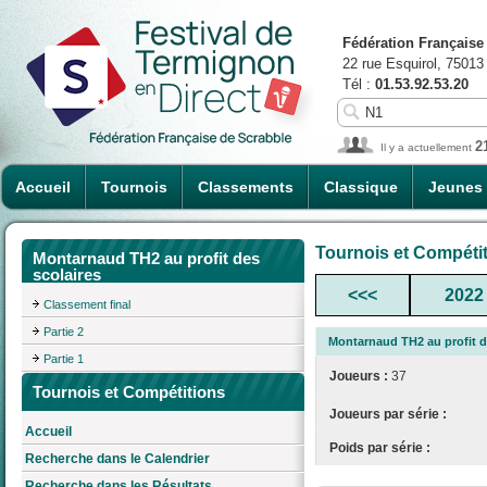
Fédération Française
22 rue Esquirol, 75013
Tél :
01.53.92.53.20
2
Il y a actuellement
Accueil
Tournois
Classements
Classique
Jeunes
Tournois et Compéti
Montarnaud TH2 au profit des
scolaires
<<<
2022
Classement final
Partie 2
Montarnaud TH2 au profit d
Partie 1
Joueurs :
37
Tournois et Compétitions
Joueurs par série :
Accueil
Poids par série :
Recherche dans le Calendrier
Recherche dans les Résultats