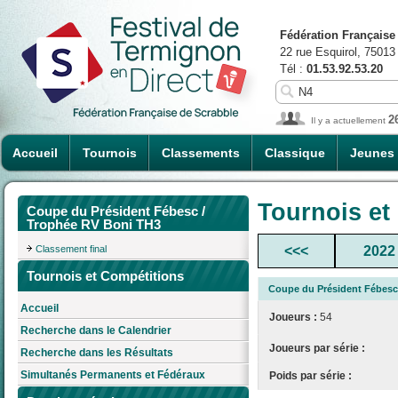
Fédération Française
22 rue Esquirol, 75013
Tél :
01.53.92.53.20
2
Il y a actuellement
Accueil
Tournois
Classements
Classique
Jeunes
Tournois et
Coupe du Président Fébesc /
Trophée RV Boni TH3
Classement final
<<<
2022
Tournois et Compétitions
Coupe du Président Fébesc
Accueil
Joueurs :
54
Recherche dans le Calendrier
Joueurs par série :
Recherche dans les Résultats
Simultanés Permanents et Fédéraux
Poids par série :