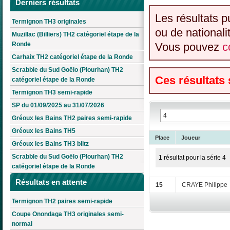
Derniers résultats
Les résultats p
Termignon TH3 originales
ou de nationali
Muzillac (Billiers) TH2 catégoriel étape de la
Ronde
Vous pouvez
c
Carhaix TH2 catégoriel étape de la Ronde
Scrabble du Sud Goëlo (Plourhan) TH2
Ces résultats
catégoriel étape de la Ronde
Termignon TH3 semi-rapide
SP du 01/09/2025 au 31/07/2026
Gréoux les Bains TH2 paires semi-rapide
Gréoux les Bains TH5
Place
Joueur
Gréoux les Bains TH3 blitz
Scrabble du Sud Goëlo (Plourhan) TH2
1 résultat pour la série 4
catégoriel étape de la Ronde
Résultats en attente
15
CRAYE Philippe
Termignon TH2 paires semi-rapide
Coupe Onondaga TH3 originales semi-
normal