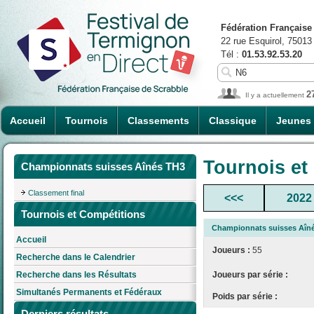
Fédération Française
22 rue Esquirol, 75013
Tél :
01.53.92.53.20
2
Il y a actuellement
Accueil
Tournois
Classements
Classique
Jeunes
Tournois et
Championnats suisses Aînés TH3
Classement final
<<<
2022
Tournois et Compétitions
Championnats suisses Aîn
Accueil
Joueurs :
55
Recherche dans le Calendrier
Joueurs par série :
Recherche dans les Résultats
Simultanés Permanents et Fédéraux
Poids par série :
Derniers résultats