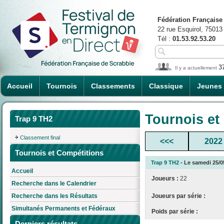
Fédération Française
22 rue Esquirol, 75013
Tél :
01.53.92.53.20
3
Il y a actuellement
Accueil
Tournois
Classements
Classique
Jeunes
Tournois et
Trap 9 TH2
Classement final
<<<
2022
Tournois et Compétitions
Trap 9 TH2
- Le samedi 25/05
Accueil
Joueurs :
22
Recherche dans le Calendrier
Joueurs par série :
Recherche dans les Résultats
Simultanés Permanents et Fédéraux
Poids par série :
Derniers résultats