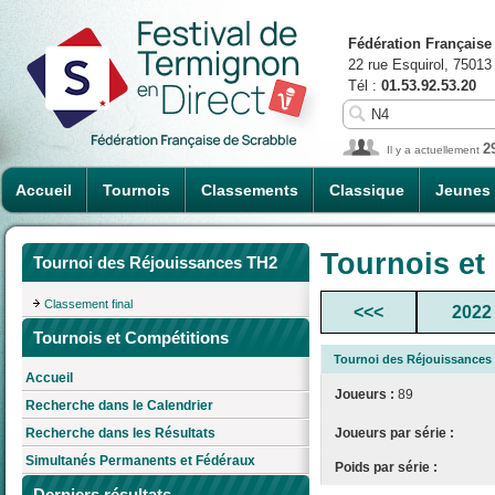
Fédération Française
22 rue Esquirol, 75013
Tél :
01.53.92.53.20
2
Il y a actuellement
Accueil
Tournois
Classements
Classique
Jeunes
Tournois et
Tournoi des Réjouissances TH2
Classement final
<<<
2022
Tournois et Compétitions
Tournoi des Réjouissances
Accueil
Joueurs :
89
Recherche dans le Calendrier
Joueurs par série :
Recherche dans les Résultats
Simultanés Permanents et Fédéraux
Poids par série :
Derniers résultats