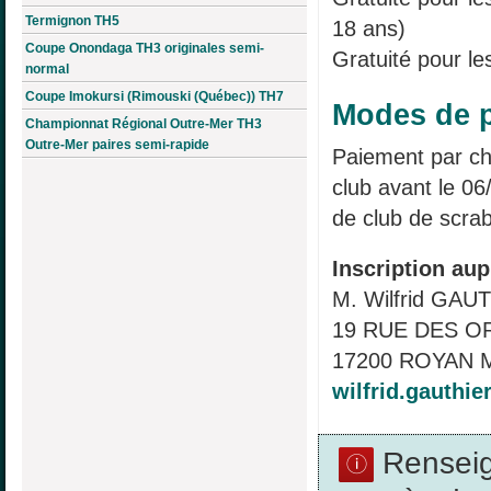
Termignon TH5
18 ans)
Coupe Onondaga TH3 originales semi-
Gratuité pour le
normal
Coupe Imokursi (Rimouski (Québec)) TH7
Modes de p
Championnat Régional Outre-Mer TH3
Outre-Mer paires semi-rapide
Paiement par c
club avant le 06
de club de scra
Inscription aup
M. Wilfrid GAU
19 RUE DES 
17200 ROYAN M
wilfrid.gauthi
Rensei