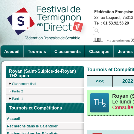
Fédération Française
22 rue Esquirol, 75013
Tél :
01.53.92.53.20
3
Il y a actuellement
Accueil
Tournois
Classements
Classique
Jeunes
Tournois et Compéti
Royan (Saint-Sulpice-de-Royan)
TH2 open
<<<
2022
Classement final
Partie 2
Royan (
Partie 1
Le lundi
Consulter
Tournois et Compétitions
Accueil
Recherche dans le Calendrier
Recherche dans les Résultats