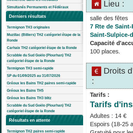
Lieu :
Simultanés Permanents et Fédéraux
Derniers résultats
salle des fêtes
7 Rte de Saint-
Termignon TH3 originales
Saint-Sulpice-
Muzillac (Billiers) TH2 catégoriel étape de la
Ronde
Capacité d'accu
Carhaix TH2 catégoriel étape de la Ronde
100 places.
Scrabble du Sud Goëlo (Plourhan) TH2
catégoriel étape de la Ronde
Droits 
Termignon TH3 semi-rapide
SP du 01/09/2025 au 31/07/2026
:
Gréoux les Bains TH2 paires semi-rapide
Gréoux les Bains TH5
Tarifs :
Gréoux les Bains TH3 blitz
Tarifs d'ins
Scrabble du Sud Goëlo (Plourhan) TH2
catégoriel étape de la Ronde
Adultes : 14 €
Résultats en attente
Espoirs (18-25 a
Gratuité pour l
Termignon TH2 paires semi-rapide