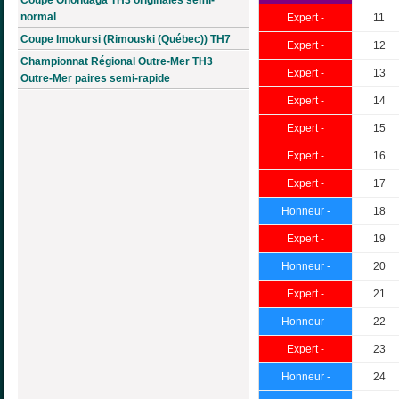
normal
Expert -
11
Coupe Imokursi (Rimouski (Québec)) TH7
Expert -
12
Championnat Régional Outre-Mer TH3
Expert -
13
Outre-Mer paires semi-rapide
Expert -
14
Expert -
15
Expert -
16
Expert -
17
Honneur -
18
Expert -
19
Honneur -
20
Expert -
21
Honneur -
22
Expert -
23
Honneur -
24