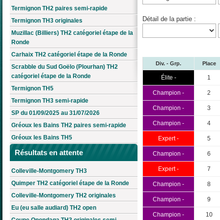
Termignon TH2 paires semi-rapide
Détail de la partie :
Termignon TH3 originales
Muzillac (Billiers) TH2 catégoriel étape de la
Ronde
Carhaix TH2 catégoriel étape de la Ronde
Div. - Grp.
Place
Scrabble du Sud Goëlo (Plourhan) TH2
catégoriel étape de la Ronde
Élite -
1
Termignon TH5
Champion -
2
Termignon TH3 semi-rapide
Champion -
3
SP du 01/09/2025 au 31/07/2026
Champion -
4
Gréoux les Bains TH2 paires semi-rapide
Gréoux les Bains TH5
Expert -
5
Résultats en attente
Champion -
6
Expert -
7
Colleville-Montgomery TH3
Quimper TH2 catégoriel étape de la Ronde
Champion -
8
Colleville-Montgomery TH2 originales
Champion -
9
Eu (eu salle audiard) TH2 open
Champion -
10
Coupe Onondaga TH3 originales semi-