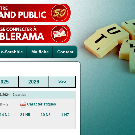
e-Scrabble
Ma fiche
Contact
2025
2026
>>>
/2024 - 2 parties
Caractéristiques
D =
2
14 N4
21 N5
10 N6
1 N7