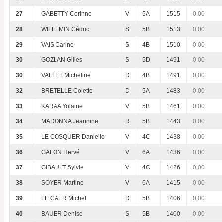
27
GABETTY Corinne
V
5A
1515
0.00
28
WILLEMIN Cédric
S
5B
1513
0.00
29
VAIS Carine
S
4B
1510
0.00
30
GOZLAN Gilles
S
5D
1491
0.00
30
VALLET Micheline
D
4B
1491
0.00
32
BRETELLE Colette
D
5A
1483
0.00
33
KARAA Yolaine
V
5B
1461
0.00
34
MADONNA Jeannine
R
5B
1443
0.00
35
LE COSQUER Danielle
V
4C
1438
0.00
36
GALON Hervé
V
6A
1436
0.00
37
GIBAULT Sylvie
V
4C
1426
0.00
38
SOYER Martine
V
6A
1415
0.00
39
LE CAËR Michel
D
5B
1406
0.00
40
BAUER Denise
S
5B
1400
0.00