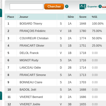
Exporter
Place
Joueur
Série
Score
%S1
1
BOISARD Thierry
S
1A
1848
100.00%
2
FRANÇOIS Frédéric
V
1B
1780
75.00%
3
COUVREUR Christian
S
2A
1774
50.00%
4
FRANCART Olivier
S
1B
1751
25.00%
5
DELOL Franck
V
1B
1718
0.00
6
MIGNOT Rudy
S
3A
1716
0.00
7
LANCEAU Odile
D
2B
1714
0.00
8
FRANCART Simone
S
3A
1713
0.00
9
BONNEAU Claire
S
2A
1703
0.00
10
BADOIL Joël
S
3A
1688
0.00
11
VIVERET Bernard
D
2A
1686
0.00
12
VIVERET Joëlle
V
3B
1655
0.00