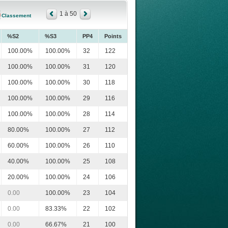
1 à 50
Classement
%S2
%S3
PP4
Points
100.00%
100.00%
32
122
100.00%
100.00%
31
120
100.00%
100.00%
30
118
100.00%
100.00%
29
116
100.00%
100.00%
28
114
80.00%
100.00%
27
112
60.00%
100.00%
26
110
40.00%
100.00%
25
108
20.00%
100.00%
24
106
0.00
100.00%
23
104
0.00
83.33%
22
102
0.00
66.67%
21
100