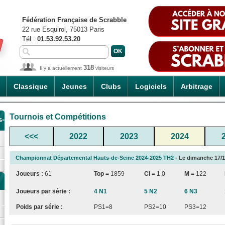
Fédération Française de Scrabble
22 rue Esquirol, 75013 Paris
Tél :
01.53.92.53.20
318
Il y a actuellement
visiteurs
Classique
Jeunes
Clubs
Logiciels
Arbitrage
Tournois et Compétitions
s-
<<<
2022
2023
2024
Championnat Départemental Hauts-de-Seine 2024-2025 TH2
- Le dimanche 17/11
Joueurs :
61
Top =
1859
CI
=
1.0
M =
122
Joueurs par série :
4 N1
5 N2
6 N3
Poids par série :
PS1=8
PS2=10
PS3=12