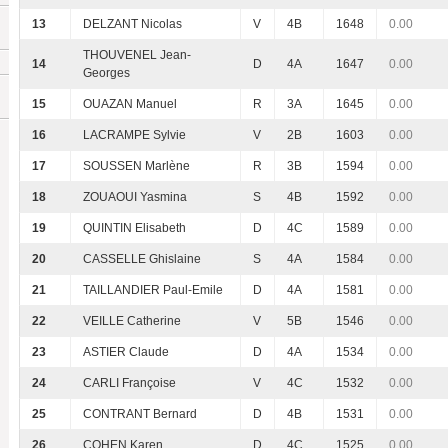
13
DELZANT Nicolas
V
4B
1648
0.00
THOUVENEL Jean-
14
D
4A
1647
0.00
Georges
15
OUAZAN Manuel
R
3A
1645
0.00
16
LACRAMPE Sylvie
V
2B
1603
0.00
17
SOUSSEN Marlène
R
3B
1594
0.00
18
ZOUAOUI Yasmina
S
4B
1592
0.00
19
QUINTIN Elisabeth
D
4C
1589
0.00
20
CASSELLE Ghislaine
S
4A
1584
0.00
21
TAILLANDIER Paul-Emile
D
4A
1581
0.00
22
VEILLE Catherine
V
5B
1546
0.00
23
ASTIER Claude
D
4A
1534
0.00
24
CARLI Françoise
V
4C
1532
0.00
25
CONTRANT Bernard
D
4B
1531
0.00
26
COHEN Karen
D
4C
1525
0.00