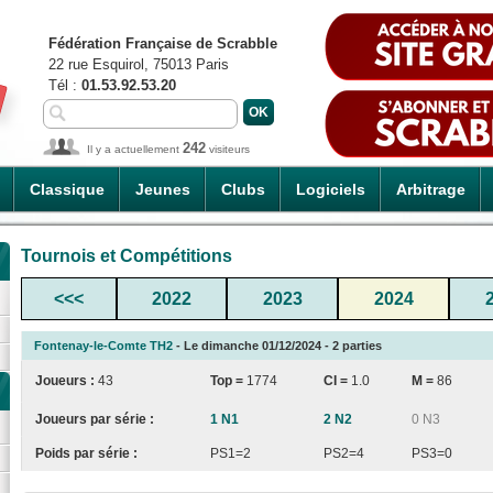
Fédération Française de Scrabble
22 rue Esquirol, 75013 Paris
Tél :
01.53.92.53.20
242
Il y a actuellement
visiteurs
Classique
Jeunes
Clubs
Logiciels
Arbitrage
Tournois et Compétitions
<<<
2022
2023
2024
Fontenay-le-Comte TH2
- Le dimanche 01/12/2024 - 2 parties
Joueurs :
43
Top =
1774
CI
=
1.0
M =
86
Joueurs par série :
1 N1
2 N2
0 N3
Poids par série :
PS1=2
PS2=4
PS3=0