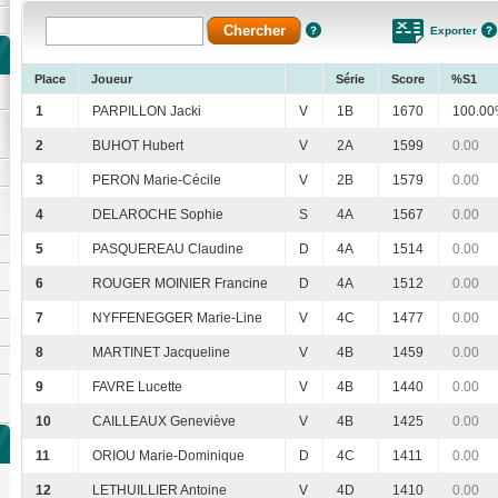
Exporter
Place
Joueur
Série
Score
%S1
1
PARPILLON Jacki
V
1B
1670
100.0
2
BUHOT Hubert
V
2A
1599
0.00
3
PERON Marie-Cécile
V
2B
1579
0.00
4
DELAROCHE Sophie
S
4A
1567
0.00
5
PASQUEREAU Claudine
D
4A
1514
0.00
6
ROUGER MOINIER Francine
D
4A
1512
0.00
7
NYFFENEGGER Marie-Line
V
4C
1477
0.00
8
MARTINET Jacqueline
V
4B
1459
0.00
9
FAVRE Lucette
V
4B
1440
0.00
10
CAILLEAUX Geneviève
V
4B
1425
0.00
11
ORIOU Marie-Dominique
D
4C
1411
0.00
12
LETHUILLIER Antoine
V
4D
1410
0.00