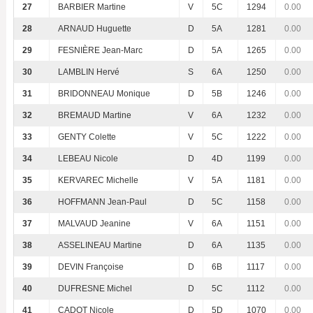
27
BARBIER Martine
V
5C
1294
0.00
28
ARNAUD Huguette
D
5A
1281
0.00
29
FESNIÈRE Jean-Marc
D
5A
1265
0.00
30
LAMBLIN Hervé
S
6A
1250
0.00
31
BRIDONNEAU Monique
D
5B
1246
0.00
32
BREMAUD Martine
V
6A
1232
0.00
33
GENTY Colette
V
5C
1222
0.00
34
LEBEAU Nicole
D
4D
1199
0.00
35
KERVAREC Michelle
V
5A
1181
0.00
36
HOFFMANN Jean-Paul
D
5C
1158
0.00
37
MALVAUD Jeanine
V
6A
1151
0.00
38
ASSELINEAU Martine
D
6A
1135
0.00
39
DEVIN Françoise
D
6B
1117
0.00
40
DUFRESNE Michel
D
5C
1112
0.00
41
CADOT Nicole
D
5D
1070
0.00