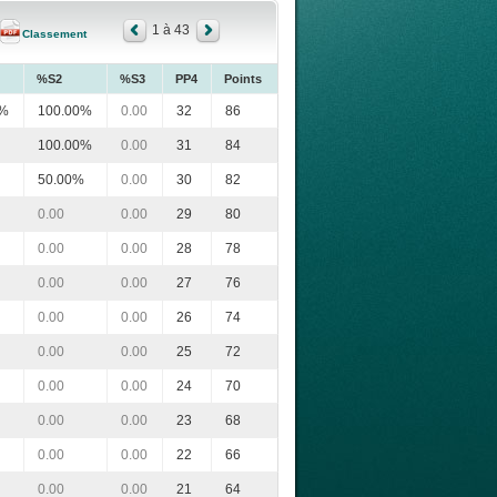
1 à 43
Classement
%S2
%S3
PP4
Points
0%
100.00%
0.00
32
86
100.00%
0.00
31
84
50.00%
0.00
30
82
0.00
0.00
29
80
0.00
0.00
28
78
0.00
0.00
27
76
0.00
0.00
26
74
0.00
0.00
25
72
0.00
0.00
24
70
0.00
0.00
23
68
0.00
0.00
22
66
0.00
0.00
21
64