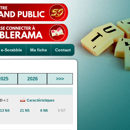
e-Scrabble
Ma fiche
Contact
2025
2026
>>>
Caractéristiques
D =
2
13 N4
21 N5
6 N6
0 N7