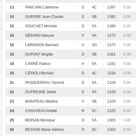
13
FANCHIN Catherine
S
4C
1397
0.00
14
GUERRE Jean-Claude
D
5B
1382
0.00
15
SOUCHET Michèle
D
5A
1380
0.00
16
GÉRARD Maryse
V
4A
1375
0.00
16
LARIGNON Bernard
V
5D
1375
0.00
18
DUPONT Brigitte
D
5B
1361
0.00
19
CARRÉ Patrice
V
5A
1342
0.00
20
CÉRIOLI Michèle
D
4C
1334
0.00
21
PASQUEREAU Yannick
D
5A
1329
0.00
22
DUFRESNE Joëlle
D
5A
1328
0.00
23
BARATEAU Martine
V
5B
1326
0.00
24
CHAUVEAU Arlette
R
5C
1325
0.00
25
MOISAN Monique
D
5A
1305
0.00
26
BESSON Marie-Hélène
D
5C
1303
0.00