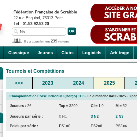
Fédération Française de Scrabble
22 rue Esquirol, 75013 Paris
Tél :
01.53.92.53.20
239
Il y a actuellement
visiteurs
Classique
Jeunes
Clubs
Logiciels
Arbitrage
Tournois et Compétitions
<<<
2023
2024
2025
Championnat de Corse Individuel (Borgo) TH3
- Le dimanche 04/05/2025 - 3 par
Joueurs :
26
Top =
3290
CI
=
1.0
M =
52
Joueurs par série :
0 N1
3 N2
2 N3
Poids par série :
PS1=0
PS2=6
PS3=4