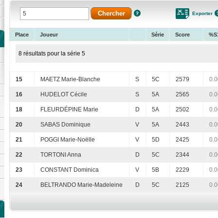
Exporter
Place
Joueur
Série
Score
%S
8 résultats pour la série 5
15
MAETZ Marie-Blanche
S
5C
2579
0.0
16
HUDELOT Cécile
S
5A
2565
0.0
18
FLEURDÉPINE Marie
D
5A
2502
0.0
20
SABAS Dominique
V
5A
2443
0.0
21
POGGI Marie-Noëlle
V
5D
2425
0.0
22
TORTONI Anna
D
5C
2344
0.0
23
CONSTANT Dominica
V
5B
2229
0.0
24
BELTRANDO Marie-Madeleine
D
5C
2125
0.0