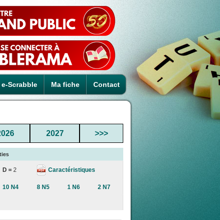
e-Scrabble
Ma fiche
Contact
2026
2027
>>>
ties
Caractéristiques
D =
2
10 N4
8 N5
1 N6
2 N7