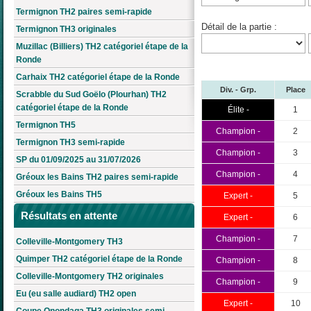
Termignon TH2 paires semi-rapide
Détail de la partie :
Termignon TH3 originales
Muzillac (Billiers) TH2 catégoriel étape de la
Ronde
Carhaix TH2 catégoriel étape de la Ronde
Div. - Grp.
Place
Scrabble du Sud Goëlo (Plourhan) TH2
catégoriel étape de la Ronde
Élite -
1
Termignon TH5
Champion -
2
Termignon TH3 semi-rapide
Champion -
3
SP du 01/09/2025 au 31/07/2026
Champion -
4
Gréoux les Bains TH2 paires semi-rapide
Gréoux les Bains TH5
Expert -
5
Résultats en attente
Expert -
6
Champion -
7
Colleville-Montgomery TH3
Quimper TH2 catégoriel étape de la Ronde
Champion -
8
Colleville-Montgomery TH2 originales
Champion -
9
Eu (eu salle audiard) TH2 open
Expert -
10
Coupe Onondaga TH3 originales semi-