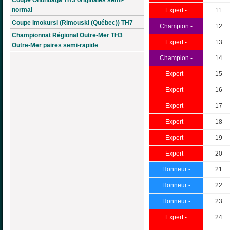
normal
Expert -
11
Coupe Imokursi (Rimouski (Québec)) TH7
Champion -
12
Championnat Régional Outre-Mer TH3
Expert -
13
Outre-Mer paires semi-rapide
Champion -
14
Expert -
15
Expert -
16
Expert -
17
Expert -
18
Expert -
19
Expert -
20
Honneur -
21
Honneur -
22
Honneur -
23
Expert -
24