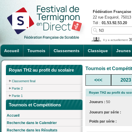
Fédération Française
22 rue Esquirol, 75013
Tél :
01.53.92.53.20
3
Il y a actuellement
Accueil
Tournois
Classements
Classique
Jeunes
Tournois et Compéti
Royan TH2 au profit du scolaire
<<<
2023
Classement final
Partie 2
Royan TH2 au profit du scol
Partie 1
Joueurs :
50
Tournois et Compétitions
Joueurs par série :
Accueil
Poids par série :
Recherche dans le Calendrier
Recherche dans les Résultats