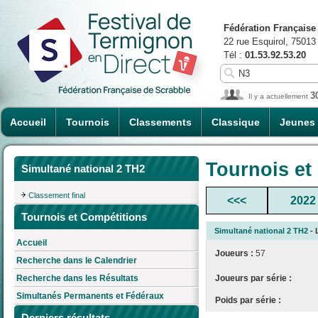
Fédération Française
22 rue Esquirol, 75013
Tél :
01.53.92.53.20
3
Il y a actuellement
Accueil
Tournois
Classements
Classique
Jeunes
Tournois et
Simultané national 2 TH2
Classement final
<<<
2022
Tournois et Compétitions
Simultané national 2 TH2
- 
Accueil
Joueurs :
57
Recherche dans le Calendrier
Joueurs par série :
Recherche dans les Résultats
Simultanés Permanents et Fédéraux
Poids par série :
Derniers résultats