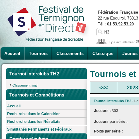
Fédération Française
22 rue Esquirol, 75013
Tél :
01.53.92.53.20
2
Il y a actuellement
Accueil
Tournois
Classements
Classique
Jeunes
Tournois et
Tournoi interclubs TH2
Classement final
<<<
2023
Tournois et Compétitions
Tournoi interclubs TH2
- Le
Accueil
Joueurs :
303
Recherche dans le Calendrier
Joueurs par série :
Recherche dans les Résultats
Simultanés Permanents et Fédéraux
Poids par série :
Derniers résultats