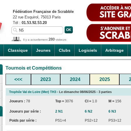
Fédération Française de Scrabble
22 rue Esquirol, 75013 Paris
Tél :
01.53.92.53.20
280
Il y a actuellement
visiteurs
Classique
Jeunes
Clubs
Logiciels
Arbitrage
Tournois et Compétitions
<<<
2023
2024
2025
Trophée Val de Loire (Mer) TH3
- Le dimanche 08/06/2025 - 3 parties
Joueurs :
78
Top =
3076
CI
=
1.0
M =
156
Joueurs par série :
2 N1
6 N2
6 N3
Poids par série :
PS1=4
PS2=12
PS3=12