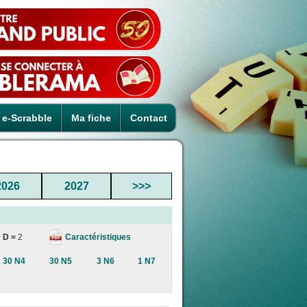
e-Scrabble
Ma fiche
Contact
2026
2027
>>>
Caractéristiques
D =
2
30 N4
30 N5
3 N6
1 N7