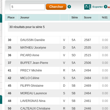
Exporter
Place
Joueur
Série
Score
%S1
30 résultats pour la série 5
30
DAUSSIN Danièle
V
5A
2587
0.00
35
MATHIEU Jocelyne
D
5A
2535
0.00
36
PICARD Anne
V
5D
2515
0.00
37
BUFFET Jean-Pierre
V
5A
2506
0.00
41
PRECY Michèle
R
5A
2494
0.00
42
MICLO Céline
S
5A
2484
0.00
45
FILIPPI Ghislaine
D
5B
2469
0.00
46
MOREAU Laurence
S
5B
2464
0.00
48
LAVERGNAS Nina
V
5B
2461
0.00
50
CALTEAUX Christiane
R
5B
2446
0.00