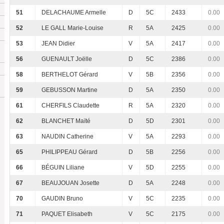
51
DELACHAUME Armelle
D
5C
2433
0.00
52
LE GALL Marie-Louise
R
5A
2425
0.00
53
JEAN Didier
V
5A
2417
0.00
56
GUENAULT Joëlle
D
5C
2386
0.00
58
BERTHELOT Gérard
V
5B
2356
0.00
59
GEBUSSON Martine
D
5A
2350
0.00
61
CHERFILS Claudette
R
5A
2320
0.00
62
BLANCHET Maïté
D
5D
2301
0.00
63
NAUDIN Catherine
V
5A
2293
0.00
65
PHILIPPEAU Gérard
D
5B
2256
0.00
66
BÉGUIN Liliane
V
5D
2255
0.00
67
BEAUJOUAN Josette
D
5A
2248
0.00
70
GAUDIN Bruno
V
5C
2235
0.00
71
PAQUET Elisabeth
V
5C
2175
0.00