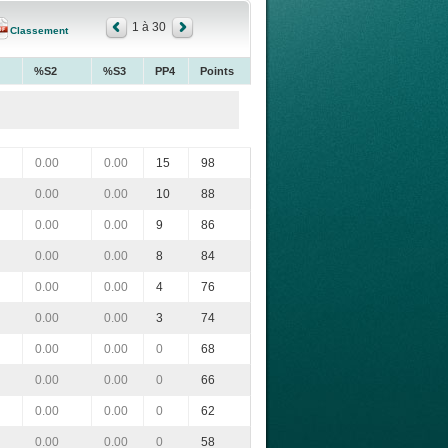
1 à 30
Classement
%S2
%S3
PP4
Points
0.00
0.00
15
98
0.00
0.00
10
88
0.00
0.00
9
86
0.00
0.00
8
84
0.00
0.00
4
76
0.00
0.00
3
74
0.00
0.00
0
68
0.00
0.00
0
66
0.00
0.00
0
62
0.00
0.00
0
58