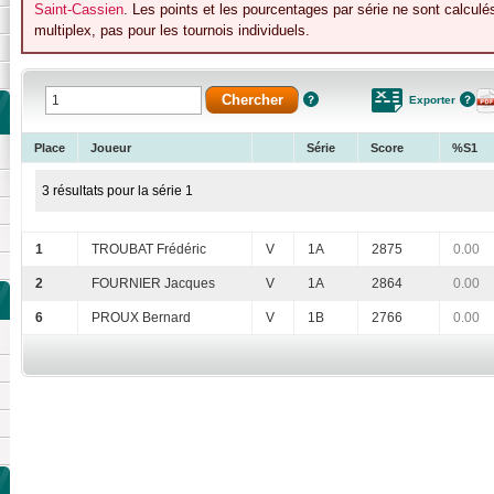
Saint-Cassien
. Les points et les pourcentages par série ne sont calcul
multiplex, pas pour les tournois individuels.
Exporter
Place
Joueur
Série
Score
%S1
3 résultats pour la série 1
1
TROUBAT Frédéric
V
1A
2875
0.00
2
FOURNIER Jacques
V
1A
2864
0.00
6
PROUX Bernard
V
1B
2766
0.00