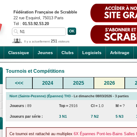
Fédération Française de Scrabble
22 rue Esquirol, 75013 Paris
Tél :
01.53.92.53.20
251
Il y a actuellement
visiteurs
Classique
Jeunes
Clubs
Logiciels
Arbitrage
Tournois et Compétitions
<<<
2024
2025
2026
Niort (Sainte-Pezenne) (Épannes) TH3
- Le dimanche 08/03/2026 - 3 parties
Joueurs :
89
Top =
2916
CI
=
1.0
M =
?
Joueurs par série :
3 N1
7 N2
5 N3
Ce tournoi est rattaché au multiplex
6X Épannes Pont-les-Bains Salles 