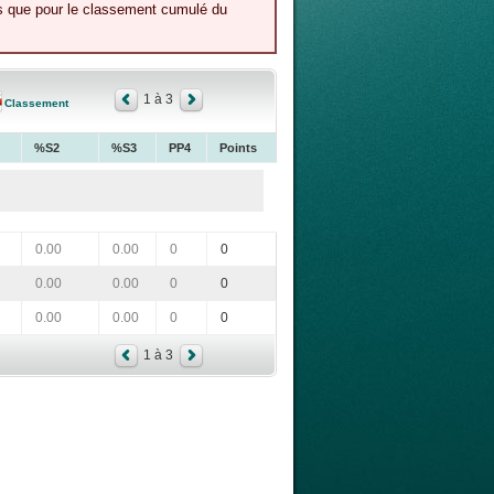
és que pour le classement cumulé du
1 à 3
Classement
%S2
%S3
PP4
Points
0.00
0.00
0
0
0.00
0.00
0
0
0.00
0.00
0
0
1 à 3