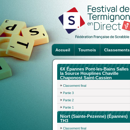
Accueil
Tournois
Classements
6X Épannes Pont-les-Bains Salles
la Source Houplines Chaville
Chaponost Saint-Cassien
Classement final
Partie 3
Partie 2
Partie 1
Niort (Sainte-Pezenne) (Épannes)
TH3
Classement final