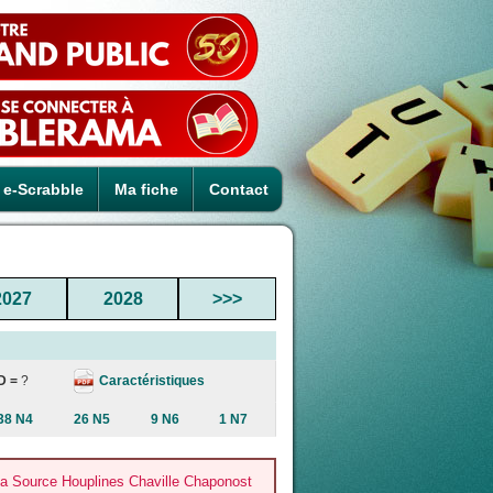
e-Scrabble
Ma fiche
Contact
2027
2028
>>>
Caractéristiques
D =
?
38 N4
26 N5
9 N6
1 N7
la Source Houplines Chaville Chaponost