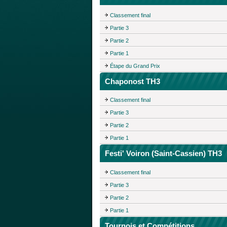
Classement final
Partie 3
Partie 2
Partie 1
Étape du Grand Prix
Chaponost TH3
Classement final
Partie 3
Partie 2
Partie 1
Festi' Voiron (Saint-Cassien) TH3
Classement final
Partie 3
Partie 2
Partie 1
Tournois et Compétitions