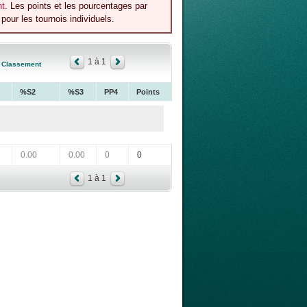
nt
. Les points et les pourcentages par
our les tournois individuels.
1 à 1
Classement
%S2
%S3
PP4
Points
0.00
0.00
0
0
1 à 1