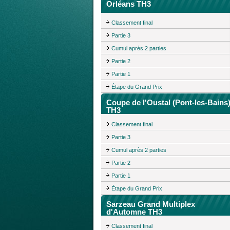
Orléans TH3
Classement final
Partie 3
Cumul après 2 parties
Partie 2
Partie 1
Étape du Grand Prix
Coupe de l'Oustal (Pont-les-Bains
TH3
Classement final
Partie 3
Cumul après 2 parties
Partie 2
Partie 1
Étape du Grand Prix
Sarzeau Grand Multiplex
d'Automne TH3
Classement final