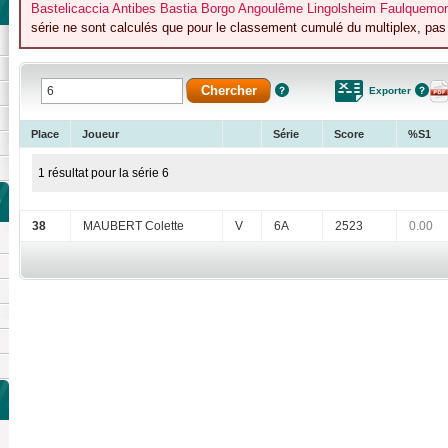
Bastelicaccia Antibes Bastia Borgo Angoulême Lingolsheim Faulquemo
série ne sont calculés que pour le classement cumulé du multiplex, pas p
Exporter
Place
Joueur
Série
Score
%S1
1 résultat pour la série 6
)
38
MAUBERT Colette
V
6A
2523
0.00