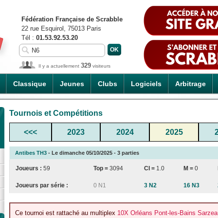
Fédération Française de Scrabble
22 rue Esquirol, 75013 Paris
Tél :
01.53.92.53.20
329
Il y a actuellement
visiteurs
Classique
Jeunes
Clubs
Logiciels
Arbitrage
Tournois et Compétitions
<<<
2023
2024
2025
Antibes TH3
- Le dimanche 05/10/2025 - 3 parties
Joueurs :
59
Top =
3094
CI
=
1.0
M =
0
Joueurs par série :
0 N1
3 N2
16 N3
Ce tournoi est rattaché au multiplex
10X Orléans Pont-les-Bains Sarzea