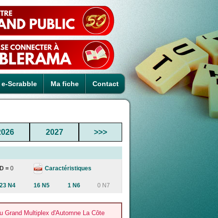
e-Scrabble
Ma fiche
Contact
2026
2027
>>>
Caractéristiques
D =
0
23 N4
16 N5
1 N6
0 N7
u Grand Multiplex d'Automne La Côte