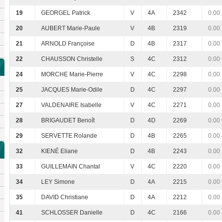
19
GEORGEL Patrick
V
4A
2342
0.00
20
AUBERT Marie-Paule
V
4B
2319
0.00
21
ARNOLD Françoise
D
4B
2317
0.00
22
CHAUSSON Christelle
S
4C
2312
0.00
24
MORCHE Marie-Pierre
V
4C
2298
0.00
25
JACQUES Marie-Odile
D
4C
2297
0.00
27
VALDENAIRE Isabelle
V
4C
2271
0.00
28
BRIGAUDET Benoît
D
4D
2269
0.00
29
SERVETTE Rolande
D
4B
2265
0.00
32
KIENÉ Eliane
D
4B
2243
0.00
33
GUILLEMAIN Chantal
V
4C
2220
0.00
34
LEY Simone
D
4A
2215
0.00
35
DAVID Christiane
D
4A
2212
0.00
41
SCHLOSSER Danielle
D
4C
2166
0.00