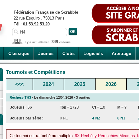
Fédération Française de Scrabble
22 rue Esquirol, 75013 Paris
Tél :
01.53.92.53.20
349
Il y a actuellement
visiteurs
Classique
Jeunes
Clubs
Logiciels
Arbitrage
Tournois et Compétitions
<<<
2024
2025
2026
Réchésy TH3
- Le dimanche 12/04/2026 - 3 parties
Joueurs :
66
Top =
2728
CI
=
1.0
M =
?
Joueurs par série :
0 N1
4 N2
6 N3
Ce tournoi est rattaché au multiplex
6X Réchésy Pérenchies Miramas To