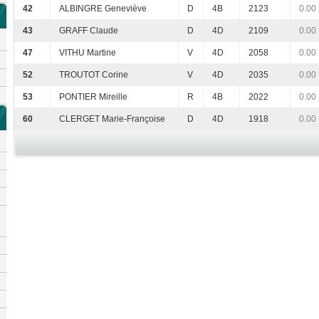
42
ALBINGRE Geneviève
D
4B
2123
0.00
43
GRAFF Claude
D
4D
2109
0.00
47
VITHU Martine
V
4D
2058
0.00
52
TROUTOT Corine
V
4D
2035
0.00
53
PONTIER Mireille
R
4B
2022
0.00
60
CLERGET Marie-Françoise
D
4D
1918
0.00