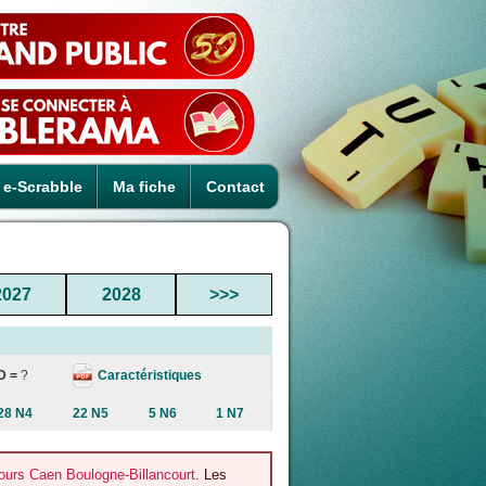
e-Scrabble
Ma fiche
Contact
2027
2028
>>>
Caractéristiques
D =
?
28 N4
22 N5
5 N6
1 N7
urs Caen Boulogne-Billancourt
. Les