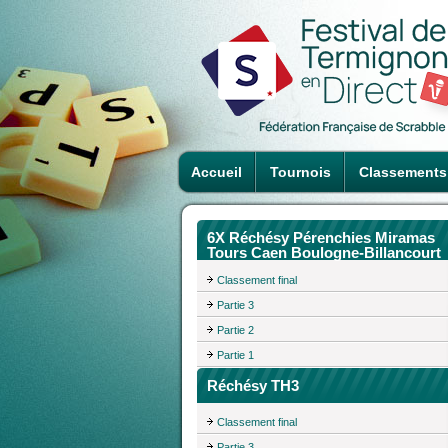
Accueil
Tournois
Classements
6X Réchésy Pérenchies Miramas
Tours Caen Boulogne-Billancourt
Classement final
Partie 3
Partie 2
Partie 1
Réchésy TH3
Classement final
Partie 3