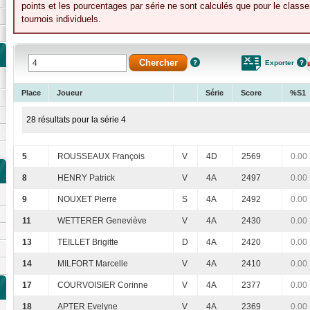
points et les pourcentages par série ne sont calculés que pour le class
tournois individuels.
Exporter
Place
Joueur
Série
Score
%S1
28 résultats pour la série 4
5
ROUSSEAUX François
V
4D
2569
0.00
8
HENRY Patrick
V
4A
2497
0.00
9
NOUXET Pierre
S
4A
2492
0.00
11
WETTERER Geneviève
V
4A
2430
0.00
13
TEILLET Brigitte
D
4A
2420
0.00
14
MILFORT Marcelle
V
4A
2410
0.00
17
COURVOISIER Corinne
V
4A
2377
0.00
18
APTER Evelyne
V
4A
2369
0.00