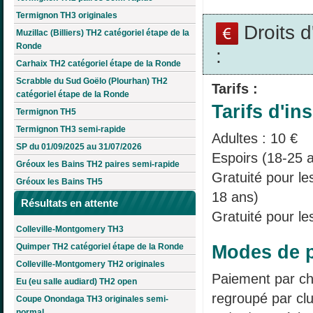
Termignon TH3 originales
Droits 
Muzillac (Billiers) TH2 catégoriel étape de la
Ronde
:
Carhaix TH2 catégoriel étape de la Ronde
Scrabble du Sud Goëlo (Plourhan) TH2
Tarifs :
catégoriel étape de la Ronde
Tarifs d'ins
Termignon TH5
Termignon TH3 semi-rapide
Adultes : 10 €
SP du 01/09/2025 au 31/07/2026
Espoirs (18-25 a
Gréoux les Bains TH2 paires semi-rapide
Gratuité pour l
Gréoux les Bains TH5
18 ans)
Résultats en attente
Gratuité pour le
Colleville-Montgomery TH3
Modes de p
Quimper TH2 catégoriel étape de la Ronde
Colleville-Montgomery TH2 originales
Paiement par ch
Eu (eu salle audiard) TH2 open
regroupé par clu
Coupe Onondaga TH3 originales semi-
normal