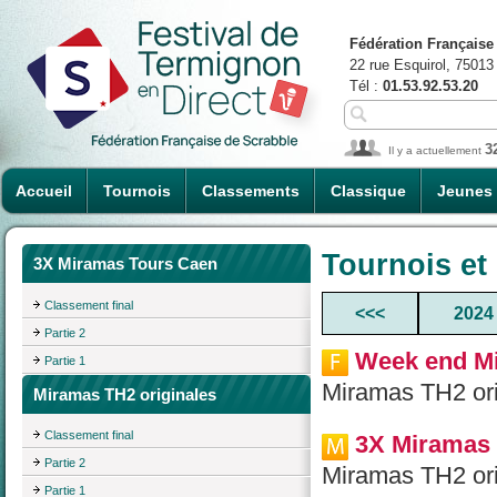
Fédération Française
22 rue Esquirol, 75013
Tél :
01.53.92.53.20
3
Il y a actuellement
Accueil
Tournois
Classements
Classique
Jeunes
Tournois et
3X Miramas Tours Caen
Classement final
<<<
2024
Partie 2
Week end M
Partie 1
Miramas TH2 ori
Miramas TH2 originales
Classement final
3X Miramas
Partie 2
Miramas TH2 ori
Partie 1