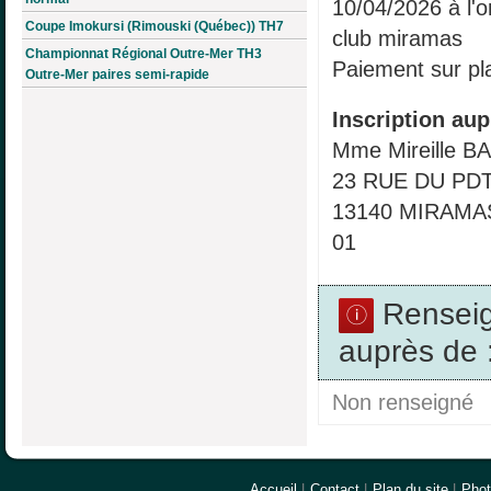
10/04/2026 à l'o
Coupe Imokursi (Rimouski (Québec)) TH7
club miramas
Championnat Régional Outre-Mer TH3
Paiement sur pl
Outre-Mer paires semi-rapide
Inscription aup
Mme Mireille B
23 RUE DU PD
13140 MIRAMAS 
01
Rensei
auprès de 
Non renseigné
Accueil
|
Contact
|
Plan du site
|
Pho