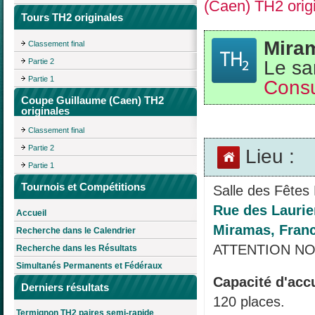
(Caen) TH2 orig
Tours TH2 originales
Miram
Classement final
Le sa
Partie 2
Partie 1
Consu
Coupe Guillaume (Caen) TH2
originales
Classement final
Partie 2
Lieu :
Partie 1
Tournois et Compétitions
Salle des Fêtes 
Rue des Laurie
Accueil
Miramas, Fran
Recherche dans le Calendrier
ATTENTION NO
Recherche dans les Résultats
Simultanés Permanents et Fédéraux
Capacité d'accu
Derniers résultats
120 places.
Termignon TH2 paires semi-rapide