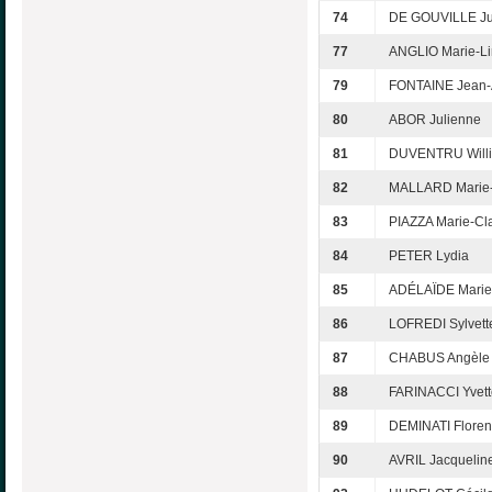
74
DE GOUVILLE Ju
77
ANGLIO Marie-L
79
FONTAINE Jean-A
80
ABOR Julienne
81
DUVENTRU Will
82
MALLARD Marie-
83
PIAZZA Marie-Cl
84
PETER Lydia
85
ADÉLAÏDE Marie-
86
LOFREDI Sylvett
87
CHABUS Angèle
88
FARINACCI Yvett
89
DEMINATI Flore
90
AVRIL Jacquelin