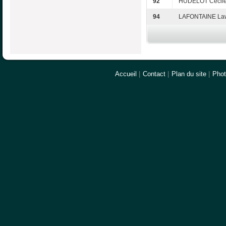
92
HUDELOT Cécil
94
LAFONTAINE La
Accueil
|
Contact
|
Plan du site
|
Pho