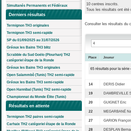
10 centres inscrits.
Simultanés Permanents et Fédéraux
Tous les résultats ont été 
Derniers résultats
Consulter les résultats du 
Termignon TH3 originales
Termignon TH3 semi-rapide
SP du 01/09/2025 au 31/07/2026
Gréoux les Bains TH3 blitz
Scrabble du Sud Goëlo (Plourhan) TH2
Place
Joueur
catégoriel étape de la Ronde
Gréoux les Bains TH3 originales
65 résultats pour la série 
Open Salammbô (Tunis) TH2 semi-rapide
Gréoux les Bains TH3 semi-rapide
14
DERIS Didier
Open Hannibal (Tunis) TH2 semi-rapide
19
DAMBREVILLE S
Championnat du Monde Élite (Tunis)
20
GUIGNET Eric
Résultats en attente
22
MEGARBANÉ Na
Termignon TH2 paires semi-rapide
27
GARION Françoi
Carhaix TH2 catégoriel étape de la Ronde
28
DESPLAN Bernad