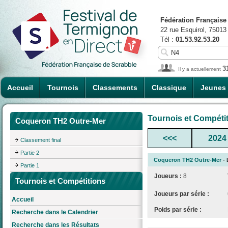
Fédération Française
22 rue Esquirol, 75013
Tél :
01.53.92.53.20
3
Il y a actuellement
Accueil
Tournois
Classements
Classique
Jeunes
Tournois et Compéti
Coqueron TH2 Outre-Mer
<<<
2024
Classement final
Partie 2
Coqueron TH2 Outre-Mer
- 
Partie 1
Joueurs :
8
Tournois et Compétitions
Joueurs par série :
Accueil
Poids par série :
Recherche dans le Calendrier
Recherche dans les Résultats