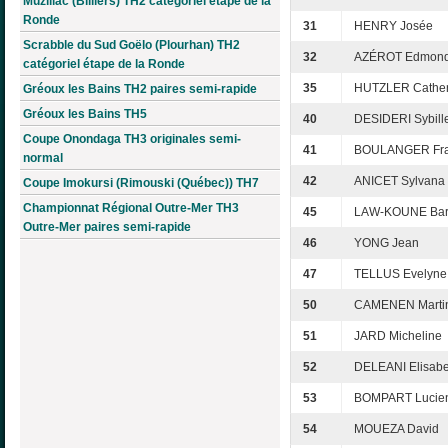
Muzillac (Billiers) TH2 catégoriel étape de la
Ronde
31
HENRY Josée
Scrabble du Sud Goëlo (Plourhan) TH2
32
AZÉROT Edmon
catégoriel étape de la Ronde
35
HUTZLER Cather
Gréoux les Bains TH2 paires semi-rapide
Gréoux les Bains TH5
40
DESIDERI Sybill
Coupe Onondaga TH3 originales semi-
41
BOULANGER Fr
normal
42
ANICET Sylvana
Coupe Imokursi (Rimouski (Québec)) TH7
Championnat Régional Outre-Mer TH3
45
LAW-KOUNE Bar
Outre-Mer paires semi-rapide
46
YONG Jean
47
TELLUS Evelyne
50
CAMENEN Marti
51
JARD Micheline
52
DELEANI Elisabe
53
BOMPART Lucie
54
MOUEZA David