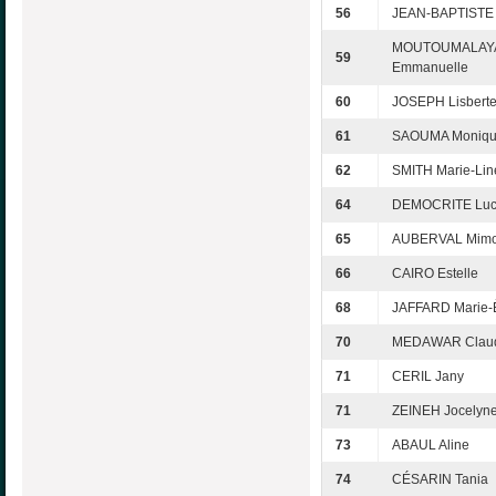
56
JEAN-BAPTISTE
MOUTOUMALAY
59
Emmanuelle
60
JOSEPH Lisbert
61
SAOUMA Moniq
62
SMITH Marie-Lin
64
DEMOCRITE Luc
65
AUBERVAL Mim
66
CAIRO Estelle
68
JAFFARD Marie-
70
MEDAWAR Clau
71
CERIL Jany
71
ZEINEH Jocelyn
73
ABAUL Aline
74
CÉSARIN Tania