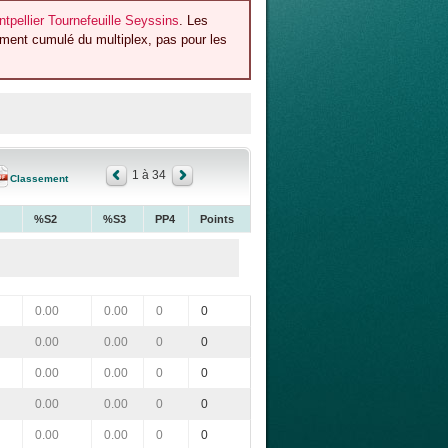
pellier Tournefeuille Seyssins
. Les
ement cumulé du multiplex, pas pour les
1 à 34
Classement
%S2
%S3
PP4
Points
0.00
0.00
0
0
0.00
0.00
0
0
0.00
0.00
0
0
0.00
0.00
0
0
0.00
0.00
0
0