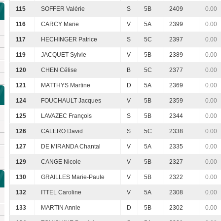
115
SOFFER Valérie
S
5B
2409
0.00
116
CARCY Marie
V
5A
2399
0.00
117
HECHINGER Patrice
S
5C
2397
0.00
119
JACQUET Sylvie
V
5B
2389
0.00
120
CHEN Célise
B
5C
2377
0.00
121
MATTHYS Martine
D
5A
2369
0.00
124
FOUCHAULT Jacques
V
5B
2359
0.00
125
LAVAZEC François
S
5B
2344
0.00
126
CALERO David
S
5C
2338
0.00
127
DE MIRANDA Chantal
V
5A
2335
0.00
129
CANGE Nicole
V
5B
2327
0.00
130
GRAILLES Marie-Paule
V
5B
2322
0.00
132
ITTEL Caroline
V
5A
2308
0.00
133
MARTIN Annie
D
5B
2302
0.00