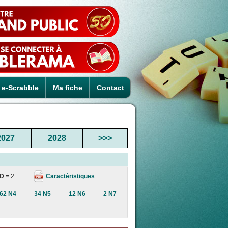
e-Scrabble
Ma fiche
Contact
2027
2028
>>>
Caractéristiques
D =
2
62 N4
34 N5
12 N6
2 N7