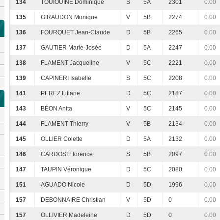
134
TOUIOUINE Dominique
S
5A
2301
0.00
135
GIRAUDON Monique
V
5B
2274
0.00
136
FOURQUET Jean-Claude
D
5B
2265
0.00
137
GAUTIER Marie-Josée
D
5A
2247
0.00
138
FLAMENT Jacqueline
V
5C
2221
0.00
139
CAPINERI Isabelle
S
5C
2208
0.00
141
PEREZ Liliane
D
5C
2187
0.00
143
BÉON Anita
V
5C
2145
0.00
144
FLAMENT Thierry
V
5B
2134
0.00
145
OLLIER Colette
D
5A
2132
0.00
146
CARDOSI Florence
S
5B
2097
0.00
147
TAUPIN Véronique
D
5C
2080
0.00
151
AGUADO Nicole
D
5D
1996
0.00
157
DEBONNAIRE Christian
V
5D
0
0.00
157
OLLIVIER Madeleine
D
5D
0
0.00