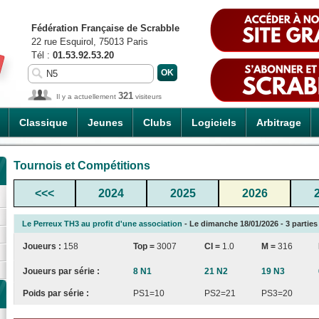
Fédération Française de Scrabble
22 rue Esquirol, 75013 Paris
Tél :
01.53.92.53.20
321
Il y a actuellement
visiteurs
Classique
Jeunes
Clubs
Logiciels
Arbitrage
Tournois et Compétitions
<<<
2024
2025
2026
Le Perreux TH3 au profit d'une association
- Le dimanche 18/01/2026 - 3 parties
Joueurs :
158
Top =
3007
CI
=
1.0
M =
316
Joueurs par série :
8 N1
21 N2
19 N3
Poids par série :
PS1=10
PS2=21
PS3=20