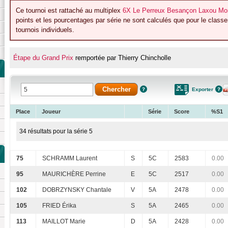
Ce tournoi est rattaché au multiplex
6X Le Perreux Besançon Laxou Mont
points et les pourcentages par série ne sont calculés que pour le class
tournois individuels.
Étape du Grand Prix
remportée par Thierry Chincholle
Exporter
Place
Joueur
Série
Score
%S1
34 résultats pour la série 5
75
SCHRAMM Laurent
S
5C
2583
0.00
95
MAURICHÈRE Perrine
E
5C
2517
0.00
102
DOBRZYNSKY Chantale
V
5A
2478
0.00
105
FRIED Érika
S
5A
2465
0.00
113
MAILLOT Marie
D
5A
2428
0.00