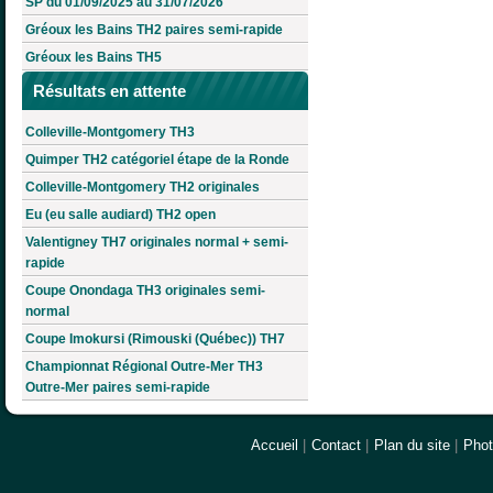
SP du 01/09/2025 au 31/07/2026
Gréoux les Bains TH2 paires semi-rapide
Gréoux les Bains TH5
Résultats en attente
Colleville-Montgomery TH3
Quimper TH2 catégoriel étape de la Ronde
Colleville-Montgomery TH2 originales
Eu (eu salle audiard) TH2 open
Valentigney TH7 originales normal + semi-
rapide
Coupe Onondaga TH3 originales semi-
normal
Coupe Imokursi (Rimouski (Québec)) TH7
Championnat Régional Outre-Mer TH3
Outre-Mer paires semi-rapide
Accueil
|
Contact
|
Plan du site
|
Pho