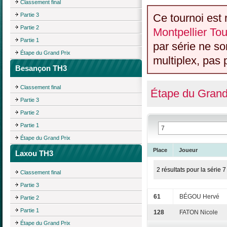
Classement final
Partie 3
Ce tournoi est 
Partie 2
Montpellier Tou
Partie 1
par série ne s
Étape du Grand Prix
multiplex, pas 
Besançon TH3
Classement final
Étape du Grand
Partie 3
Partie 2
Partie 1
Étape du Grand Prix
Place
Joueur
Laxou TH3
2 résultats pour la série 7
Classement final
Partie 3
61
BÉGOU Hervé
Partie 2
Partie 1
128
FATON Nicole
Étape du Grand Prix