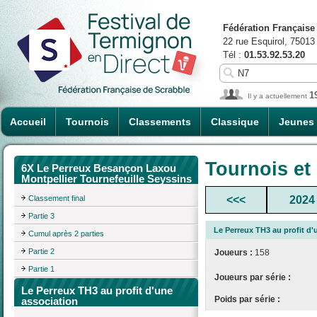
Fédération Française
22 rue Esquirol, 75013
Tél :
01.53.92.53.20
1
Il y a actuellement
Accueil
Tournois
Classements
Classique
Jeunes
Tournois et
6X Le Perreux Besançon Laxou
Montpellier Tournefeuille Seyssins
Classement final
<<<
2024
Partie 3
Le Perreux TH3 au profit d'
Cumul après 2 parties
Partie 2
Joueurs :
158
Partie 1
Joueurs par série :
Le Perreux TH3 au profit d'une
Poids par série :
association