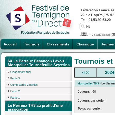
Fédération Française
22 rue Esquirol, 75013
Tél :
01.53.92.53.20
3
Il y a actuellement
Accueil
Tournois
Classements
Classique
Jeunes
Tournois et
6X Le Perreux Besançon Laxou
Montpellier Tournefeuille Seyssins
Classement final
<<<
2024
Partie 3
Montpellier TH3
- Le dimanc
Cumul après 2 parties
Partie 2
Joueurs :
60
Partie 1
Joueurs par série :
Le Perreux TH3 au profit d'une
Poids par série :
association