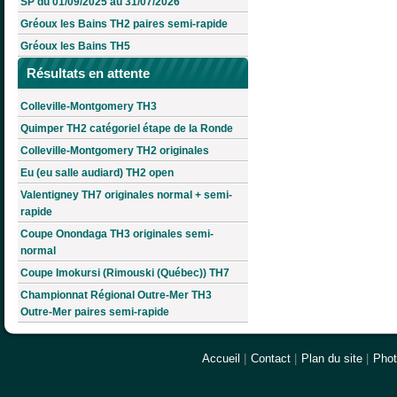
SP du 01/09/2025 au 31/07/2026
Gréoux les Bains TH2 paires semi-rapide
Gréoux les Bains TH5
Résultats en attente
Colleville-Montgomery TH3
Quimper TH2 catégoriel étape de la Ronde
Colleville-Montgomery TH2 originales
Eu (eu salle audiard) TH2 open
Valentigney TH7 originales normal + semi-
rapide
Coupe Onondaga TH3 originales semi-
normal
Coupe Imokursi (Rimouski (Québec)) TH7
Championnat Régional Outre-Mer TH3
Outre-Mer paires semi-rapide
Accueil
|
Contact
|
Plan du site
|
Pho