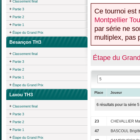
Classement final
Partie 3
Ce tournoi est 
Partie 2
Montpellier Tou
Partie 1
par série ne s
Étape du Grand Prix
multiplex, pas 
Besançon TH3
Classement final
Étape du Grand
Partie 3
Partie 2
Partie 1
Étape du Grand Prix
Place
Joueur
Laxou TH3
6 résultats pour la série 5
Classement final
Partie 3
23
CHEVALLIER Ma
Partie 2
Partie 1
47
BASCOUL Brigitt
Étape du Grand Prix