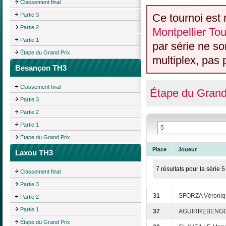
Classement final
Partie 3
Ce tournoi est 
Partie 2
Montpellier Tou
Partie 1
par série ne s
Étape du Grand Prix
multiplex, pas 
Besançon TH3
Classement final
Étape du Grand
Partie 3
Partie 2
Partie 1
Étape du Grand Prix
Place
Joueur
Laxou TH3
7 résultats pour la série 5
Classement final
Partie 3
31
SFORZA Véroniq
Partie 2
Partie 1
37
AGUIRREBENGOA
Étape du Grand Prix