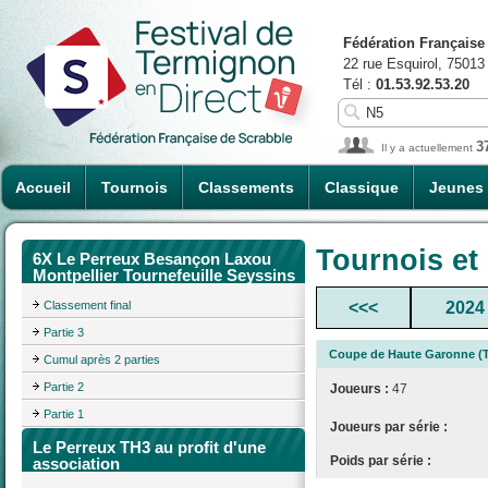
Fédération Française
22 rue Esquirol, 75013
Tél :
01.53.92.53.20
3
Il y a actuellement
Accueil
Tournois
Classements
Classique
Jeunes
Tournois et
6X Le Perreux Besançon Laxou
Montpellier Tournefeuille Seyssins
Classement final
<<<
2024
Partie 3
Coupe de Haute Garonne (T
Cumul après 2 parties
Partie 2
Joueurs :
47
Partie 1
Joueurs par série :
Le Perreux TH3 au profit d'une
Poids par série :
association