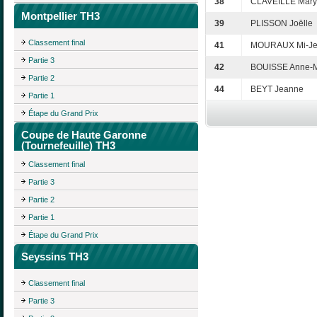
38
CLAVEILLE Mary
Montpellier TH3
39
PLISSON Joëlle
Classement final
41
MOURAUX Mi-J
Partie 3
42
BOUISSE Anne-M
Partie 2
44
BEYT Jeanne
Partie 1
Étape du Grand Prix
Coupe de Haute Garonne
(Tournefeuille) TH3
Classement final
Partie 3
Partie 2
Partie 1
Étape du Grand Prix
Seyssins TH3
Classement final
Partie 3