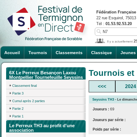
Fédération Française
22 rue Esquirol, 75013
Tél :
01.53.92.53.20
2
Il y a actuellement
Accueil
Tournois
Classements
Classique
Jeunes
Tournois et
6X Le Perreux Besançon Laxou
Montpellier Tournefeuille Seyssins
Classement final
<<<
2024
Partie 3
Seyssins TH3
- Le dimanche 
Cumul après 2 parties
Partie 2
Joueurs :
69
Partie 1
Joueurs par série :
Le Perreux TH3 au profit d'une
Poids par série :
association