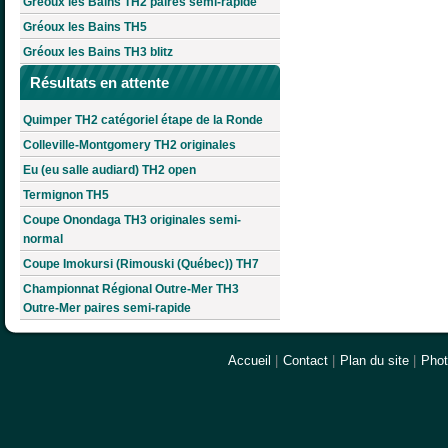
Gréoux les Bains TH2 paires semi-rapide
Gréoux les Bains TH5
Gréoux les Bains TH3 blitz
Résultats en attente
Quimper TH2 catégoriel étape de la Ronde
Colleville-Montgomery TH2 originales
Eu (eu salle audiard) TH2 open
Termignon TH5
Coupe Onondaga TH3 originales semi-
normal
Coupe Imokursi (Rimouski (Québec)) TH7
Championnat Régional Outre-Mer TH3
Outre-Mer paires semi-rapide
Accueil
|
Contact
|
Plan du site
|
Pho