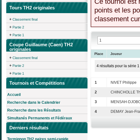
Ce tournoi est 
Tours TH2 originales
points et les p
classement cumu
Classement final
Partie 2
Partie 1
Coupe Guillaume (Caen) TH2
originales
Place
Joueur
Classement final
Partie 2
4 résultats pour la série 1
Partie 1
Tournois et Compétitions
1
NIVET Philippe
2
CHINCHOLLE Thi
Accueil
3
MENSAH-DJOBOK
Recherche dans le Calendrier
Recherche dans les Résultats
4
DEMAY Jean-Fra
Simultanés Permanents et Fédéraux
Derniers résultats
Termignon TH2 paires semi-rapide