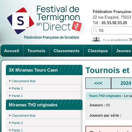
Fédération Française
22 rue Esquirol, 75013
Tél :
01.53.92.53.20
3
Il y a actuellement
Accueil
Tournois
Classements
Classique
Jeunes
Tournois et
3X Miramas Tours Caen
Classement final
<<<
2024
Partie 2
Partie 1
Tours TH2 originales
- Le sa
Miramas TH2 originales
Joueurs :
66
Joueurs par série :
Classement final
Partie 2
Partie 1