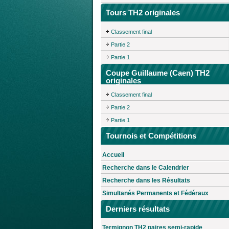
Tours TH2 originales
Classement final
Partie 2
Partie 1
Coupe Guillaume (Caen) TH2
originales
Classement final
Partie 2
Partie 1
Tournois et Compétitions
Accueil
Recherche dans le Calendrier
Recherche dans les Résultats
Simultanés Permanents et Fédéraux
Derniers résultats
Termignon TH2 paires semi-rapide