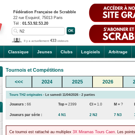
Fédération Française de Scrabble
22 rue Esquirol, 75013 Paris
Tél :
01.53.92.53.20
433
Il y a actuellement
visiteurs
Classique
Jeunes
Clubs
Logiciels
Arbitrage
Tournois et Compétitions
<<<
2024
2025
2026
Tours TH2 originales
- Le samedi 11/04/2026 - 2 parties
Joueurs :
66
Top =
2399
CI
=
1.0
M =
?
Joueurs par série :
4 N1
2 N2
7 N3
Ce tournoi est rattaché au multiplex
3X Miramas Tours Caen
. Les point