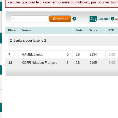
calculés que pour le classement cumulé du multiplex, pas pour les tourn
Exporter
Place
Joueur
Série
Score
%S1
2 résultats pour la série 2
7
HAMEL Janick
D
2B
2234
0.00
12
KOFFI Ndabian François
S
2B
2195
0.00