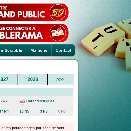
e-Scrabble
Ma fiche
Contact
2027
2028
>>>
Caractéristiques
D =
?
37 N4
13 N5
3 N6
0 N7
s et les pourcentages par série ne sont