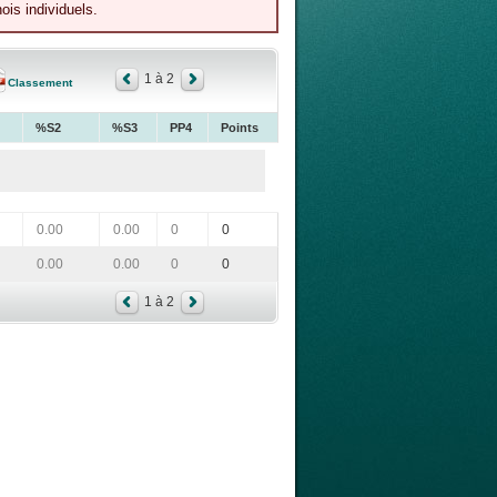
ois individuels.
1 à 2
Classement
%S2
%S3
PP4
Points
0.00
0.00
0
0
0.00
0.00
0
0
1 à 2